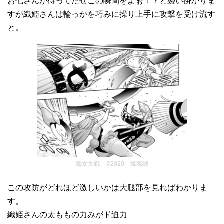
お七さんが待ってたぜこの瞬間をよぉ！？と襲い掛かりま
すが織姫さんは輪っかを巧みに操り上手に攻撃を受け流す
と。
魔女大戦 ©2020 塩塚誠
この攻防がどれほど激しいかは大腿部を見ればわかりま
す。
織姫さんの太ももの力みがド迫力