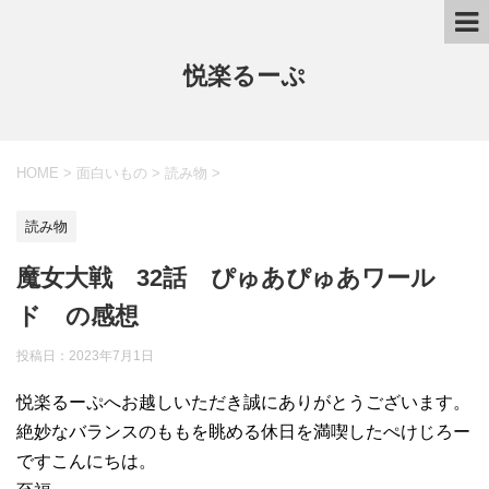
悦楽るーぷ
HOME
>
面白いもの
>
読み物
>
読み物
魔女大戦 32話 ぴゅあぴゅあワール
ド の感想
投稿日：
2023年7月1日
悦楽るーぷへお越しいただき誠にありがとうございます。
絶妙なバランスのももを眺める休日を満喫したぺけじろー
ですこんにちは。