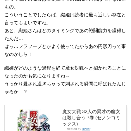
もの。
こういうことでしたらば、織姫は読者に最も近しい存在と
言ってもよいですね。
あと、織姫さんはどのタイミングであの戦闘能力を獲得し
たんだ…
はっ…フラフープとかよく使ってたからあの円形刀って事
なのかしら！
織姫がどのような過程を経て魔女対戦へと招かれることに
なったのかも気になりますね～
うっかり愛され過ぎちゃって刺される瞬間に呼ばれたんじ
ゃろか…？
魔女大戦 32人の異才の魔女
は殺し合う 7巻 (ゼノンコミ
ックス)
created by
Rinker