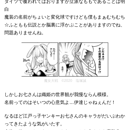
タイツで覆われてはおりますが立派なももであることは明
白
魔装の名前がちょいと変化球ですけども僕もまぁむちむち
☆ふともも伝説とか脳裏に浮かぶことがありますのでね、
問題ありませんね。
魔女大戦 ©2020 塩塚誠
しかしお七さんは織姫の世界観が我慢ならん模様。
名前ってのはそいつの心意気よ…伊達じゃねぇんだ！
なるほど江戸っ子ヤンキーお七さんのキャラがだいぶわか
ってきたような気がいたす。