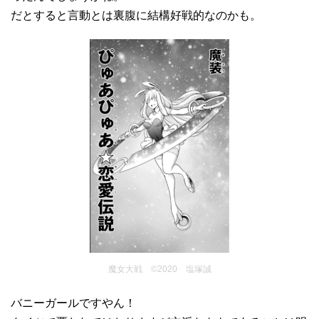
だとすると言動とは裏腹に結構好戦的なのかも。
魔女大戦 ©2020 塩塚誠
バニーガールですやん！