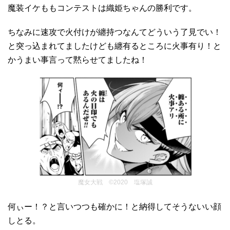
魔装イケももコンテストは織姫ちゃんの勝利です。
ちなみに速攻で火付けが纏持つなんてどういう了見でい！
と突っ込まれてましたけども纏有るところに火事有り！と
かうまい事言って黙らせてましたね！
魔女大戦 ©2020 塩塚誠
何ぃー！？と言いつつも確かに！と納得してそうないい顔
しとる。