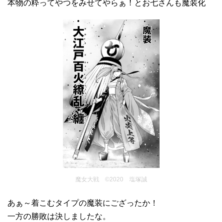
本物の粋ってやつをみせてやらぁ！とお七さんも魔装化
魔女大戦 ©2020 塩塚誠
あぁ～着こむタイプの魔装にござったか！
一方の勝敗は決しましたな。