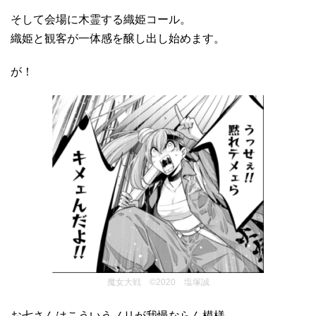
そして会場に木霊する織姫コール。
織姫と観客が一体感を醸し出し始めます。
が！
魔女大戦 ©2020 塩塚誠
お七さんはこういうノリが我慢ならん模様。