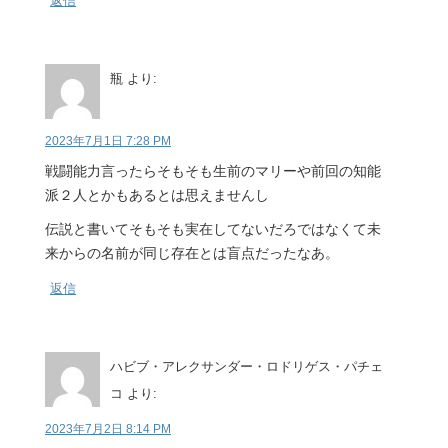
返信
瓶
より:
2023年7月1日 7:28 PM
戦闘能力言ったらそもそも生前のマリーや前回の知能
派２人とかもあるとは思えませんし
伝説と書いてそもそも実在してないだろではなくて未
来からの名前が同じ存在とは盲点だったなあ。
返信
ハビブ・アレクサンダー・ロドリゲス・パチェ
コ
より:
2023年7月2日 8:14 PM