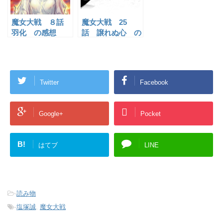
魔女大戦 ８話
魔女大戦 25
羽化 の感想
話 譲れぬ心 の
感想
Twitter
Facebook
Google+
Pocket
B!
はてブ
LINE
-
読み物
-
塩塚誠
,
魔女大戦