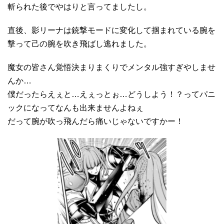
斬られた後でやはりと言ってましたし。
直後、影リーナは銃撃モードに変化して掴まれている腕を
撃って己の腕を吹き飛ばし逃れました。
魔女の皆さん覚悟決まりまくりでメンタル強すぎやしませ
んか…
僕だったらえぇと…えぇっとぉ…どうしよう！？ってパニ
ックになってなんも出来ませんよねぇ
だって腕が吹っ飛んだら痛いじゃないですかー！