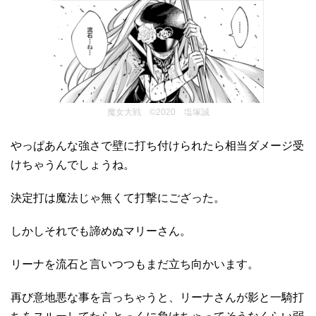
魔女大戦 ©2020 塩塚誠
やっぱあんな強さで壁に打ち付けられたら相当ダメージ受
けちゃうんでしょうね。
決定打は魔法じゃ無くて打撃にござった。
しかしそれでも諦めぬマリーさん。
リーナを流石と言いつつもまだ立ち向かいます。
再び意地悪な事を言っちゃうと、リーナさんが影と一騎打