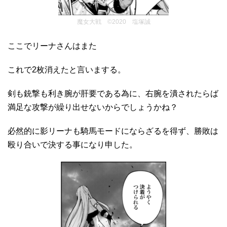
魔女大戦 ©2020 塩塚誠
ここでリーナさんはまた
これで2枚消えたと言いまする。
剣も銃撃も利き腕が肝要である為に、右腕を潰されたらば
満足な攻撃が繰り出せないからでしょうかね？
必然的に影リーナも騎馬モードにならざるを得ず、勝敗は
殴り合いで決する事になり申した。