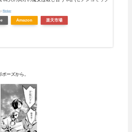
by
Rinker
le
Amazon
楽天市場
影ポーズから。