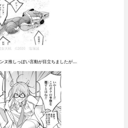
魔女大戦 ©2020 塩塚誠
ンヌ推しっぽい言動が目立ちましたが…