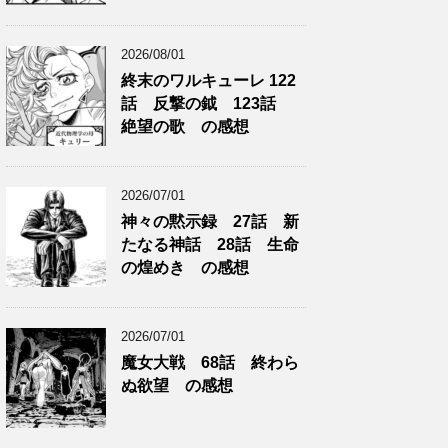
2026/08/01
終末のワルキューレ 122
話 反撃の鉞 123話
絶望の歌 の感想
2026/07/01
神々の黙示録 27話 新
たなる神話 28話 生命
の煌めき の感想
2026/07/01
魔女大戦 68話 終わら
ぬ欲望 の感想