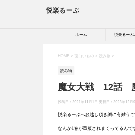
悦楽るーぷ
ホーム
悦楽るーぷ
HOME
>
面白いもの
>
読み物
>
読み物
魔女大戦 12話
投稿日：2021年11月1日 更新日：
2023年12月
悦楽るーぷへお越し頂き誠に有難うご
なんか1巻が重版されまくってるんで