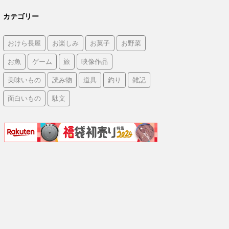
カテゴリー
おけら長屋
お楽しみ
お菓子
お野菜
お魚
ゲーム
旅
映像作品
美味いもの
読み物
道具
釣り
雑記
面白いもの
駄文