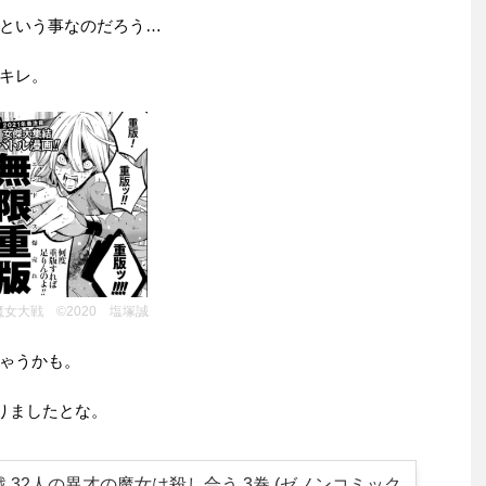
という事なのだろう…
キレ。
魔女大戦 ©2020 塩塚誠
ゃうかも。
まりましたとな。
 32人の異才の魔女は殺し合う 3巻 (ゼノンコミック