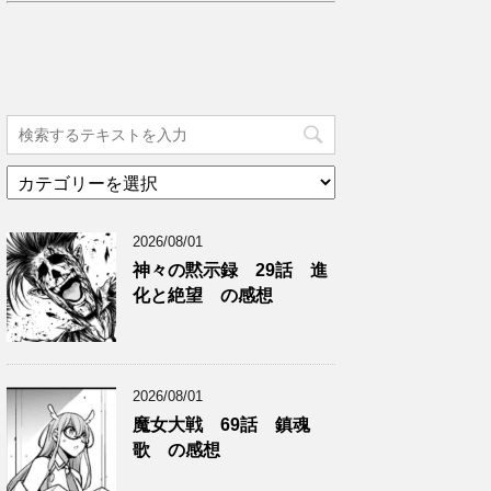
カ
テ
ゴ
2026/08/01
リ
ー
神々の黙示録 29話 進
化と絶望 の感想
2026/08/01
魔女大戦 69話 鎮魂
歌 の感想