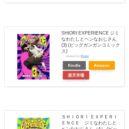
SHIORI EXPERIENCE ジミ
なわたしとヘンなおじさん
(3) (ビッグガンガンコミック
ス)
created by
Rinker
Kindle
Amazon
楽天市場
ＳＨＩＯＲＩ ＥＸＰＥＲＩ
ＥＮＣＥ ジミなわたしと
ヘンなおじさん（4） (ビッ