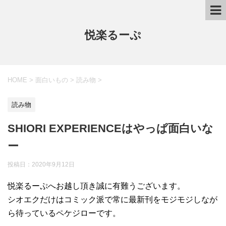
悦楽るーぷ
HOME
>
面白いもの
>
読み物
>
読み物
SHIORI EXPERIENCEはやっぱ面白いな
ー
投稿日：
2020年9月12日
悦楽るーぷへお越し頂き誠に有難うございます。
シオエクだけはコミック派で常に最新刊をモジモジしなが
ら待っているペケジローです。