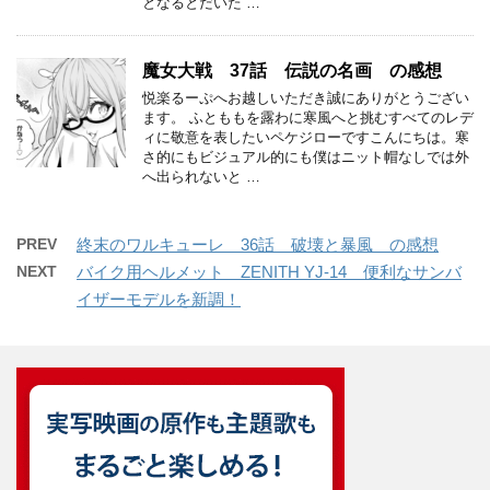
となるとだいた …
魔女大戦 37話 伝説の名画 の感想
悦楽るーぷへお越しいただき誠にありがとうござい
ます。 ふとももを露わに寒風へと挑むすべてのレデ
ィに敬意を表したいペケジローですこんにちは。寒
さ的にもビジュアル的にも僕はニット帽なしでは外
へ出られないと …
PREV
終末のワルキューレ 36話 破壊と暴風 の感想
NEXT
バイク用ヘルメット ZENITH YJ-14 便利なサンバ
イザーモデルを新調！