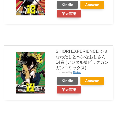
Kindle
Amazon
楽天市場
SHIORI EXPERIENCE ジミ
なわたしとヘンなおじさん
14巻 (デジタル版ビッグガン
ガンコミックス)
created by
Rinker
Kindle
Amazon
楽天市場