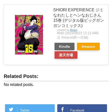
SHIORI EXPERIENCE ジミ
なわたしとヘンなおじさん
15巻 (デジタル版ビッグガン
ガンコミックス)
created by
Rinker
¥680
(2023/08/23 13:13:44時
点 Amazon調べ-
詳細)
Kindle
Amazon
楽天市場
Related Posts:
No related posts.
Twitter
Facebook