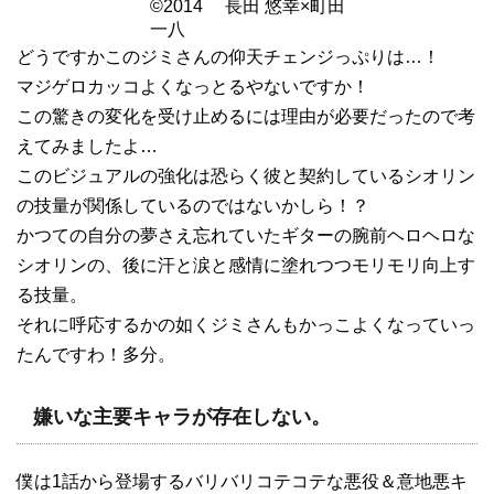
©2014 長田 悠幸×町田
一八
どうですかこのジミさんの仰天チェンジっぷりは…！
マジゲロカッコよくなっとるやないですか！
この驚きの変化を受け止めるには理由が必要だったので考
えてみましたよ…
このビジュアルの強化は恐らく彼と契約しているシオリン
の技量が関係しているのではないかしら！？
かつての自分の夢さえ忘れていたギターの腕前ヘロヘロな
シオリンの、後に汗と涙と感情に塗れつつモリモリ向上す
る技量。
それに呼応するかの如くジミさんもかっこよくなっていっ
たんですわ！多分。
嫌いな主要キャラが存在しない。
僕は1話から登場するバリバリコテコテな悪役＆意地悪キ