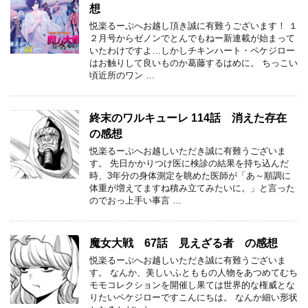
想
悦楽るーぷへお越し頂き誠に有難うございます！ １
２月号からゼノンでとんでもねー新連載が始まって
いたわけですよ…しかしチキンハート・ペケジロー
はお触りして良いものか葛藤するはめに。 ちっこい
頃近所のワン …
終末のワルキューレ 114話 消えた存在
の感想
悦楽るーぷへお越しいただき誠に有難うございま
す。 先日かかりつけ医に検診の結果を持ち込んだ
時、3年分の身体測定を眺めた医師が「あ～順調に
体重が増えてますね積み立てみたいに。」と言った
のでおっ上手い事言 …
魔女大戦 67話 見えざる者 の感想
悦楽るーぷへお越しいただき誠に有難うございま
す。 なんか、美しいふとももの人物をあつめてむち
モモコレクションを開催し果ては世界的な権威とな
りたいペケジローですこんにちは。 なんか細い形状