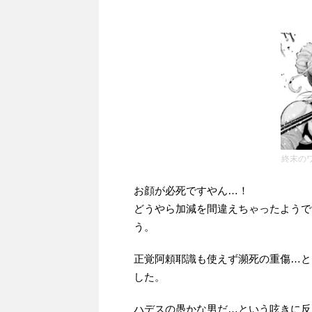
終末のワ
お顔が必死ですやん…！
どうやら加減を間違えちゃったようで
う。
正覚阿頼耶識も使えず瀕死の重傷…と
した。
ハデスの愚かな男だ…という呟きに反