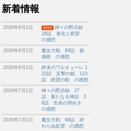
新着情報
2026年8月1日
神々の黙示録
NEW!
29話 進化と絶望
の感想
2026年8月1日
魔女大戦 69話 鎮
魂歌 の感想
2026年8月1日
終末のワルキューレ 1
22話 反撃の鉞 123
話 絶望の歌 の感想
2026年7月1日
神々の黙示録 27
話 新たなる神話 2
8話 生命の煌めき
の感想
2026年7月1日
魔女大戦 68話 終
わらぬ欲望 の感想