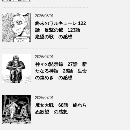
2026/08/01
終末のワルキューレ 122
話 反撃の鉞 123話
絶望の歌 の感想
2026/07/01
神々の黙示録 27話 新
たなる神話 28話 生命
の煌めき の感想
2026/07/01
魔女大戦 68話 終わら
ぬ欲望 の感想