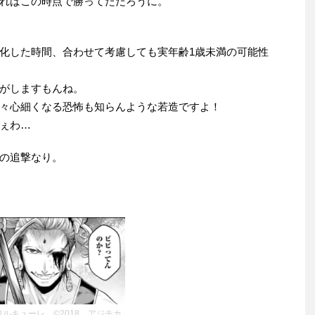
ればこの時点で勝ってただろうに。
化した時間、合わせて考慮しても実年齢1歳未満の可能性
がしますもんね。
々心細くなる恐怖も知らんような若造ですよ！
ぇわ…
の追撃なり。
ルキューレ ©2018 アジチカ