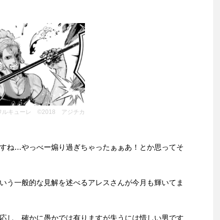
ルキューレ ©2018 アジチカ
すね…やっべー煽り過ぎちゃったぁぁあ！とか思ってそ
いう一般的な見解を述べるアレスさんが今月も輝いてま
応し、確かに愚かでは有りますが失うには惜しい男です