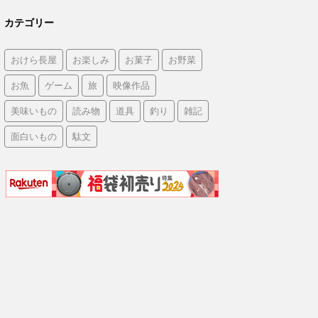
カテゴリー
おけら長屋
お楽しみ
お菓子
お野菜
お魚
ゲーム
旅
映像作品
美味いもの
読み物
道具
釣り
雑記
面白いもの
駄文