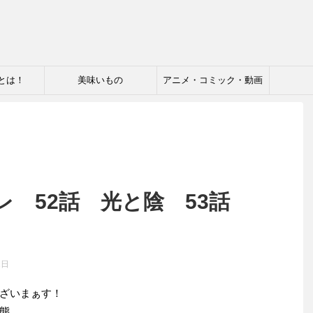
とは！
美味いもの
アニメ・コミック・動画
レ 52話 光と陰 53話
2日
ざいまぁす！
態。