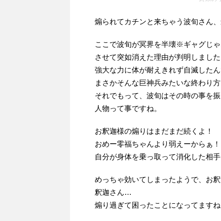
煽られてカチンと来ちゃう波旬さん、
ここで波旬が冥界を半壊※ギャグじゃ
させて突如消えた理由が判明しました
強大な力に体が耐えきれず自滅したん
まさかそんな巨神兵みたいな終わり方
それでもって、波旬はその時の事を振
人物って事ですね。
お釈迦様の煽りはまだまだ続くよ！
おめー零福ちゃんより弱えーからぁ！
自分が身体を乗っ取って消化した相手
めっちゃ効いてしまったようで、お釈
釈迦さん…
煽り過ぎて困ったことになってますね