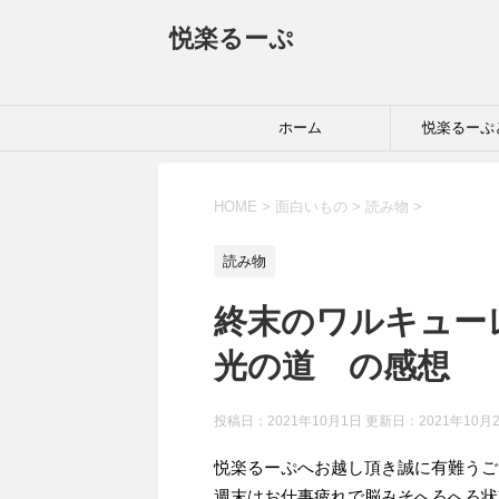
悦楽るーぷ
ホーム
悦楽るーぷ
HOME
>
面白いもの
>
読み物
>
読み物
終末のワルキュー
光の道 の感想
投稿日：2021年10月1日 更新日：
2021年10月
悦楽るーぷへお越し頂き誠に有難うご
週末はお仕事疲れで脳みそへろへろ状