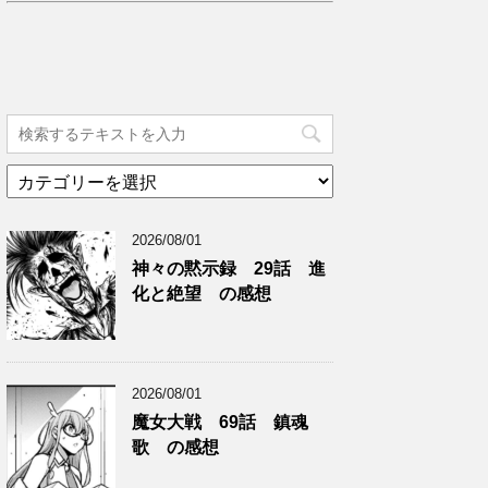
カ
テ
ゴ
2026/08/01
リ
ー
神々の黙示録 29話 進
化と絶望 の感想
2026/08/01
魔女大戦 69話 鎮魂
歌 の感想