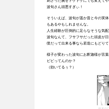
刺さった腕をトゲトゲにでも変えてや
波旬さん頭悪すぎぃ！
そういえば、波旬が遥か昔と今の実体
もあるやもしれませんな。
人生経験が圧倒的に足らなそうな気配
波旬なんて、フサフサだった頭皮が日
僕だって出来る事なら若造にもどりて
様子が変わった波旬にお釈迦様が言葉
ビビってんのか？
（効いてるぅ？）
終末のワ