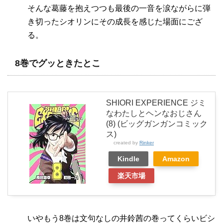
そんな葛藤を抱えつつも最後の一音を涙ながらに弾
き切ったシオリンにその成長を感じた場面にござ
る。
8巻でグッときたとこ
SHIORI EXPERIENCE ジミ
なわたしとヘンなおじさん
(8) (ビッグガンガンコミック
ス)
created by
Rinker
Kindle
Amazon
楽天市場
いやもう8巻は文句なしの井鈴茜の巻ってくらいビシ