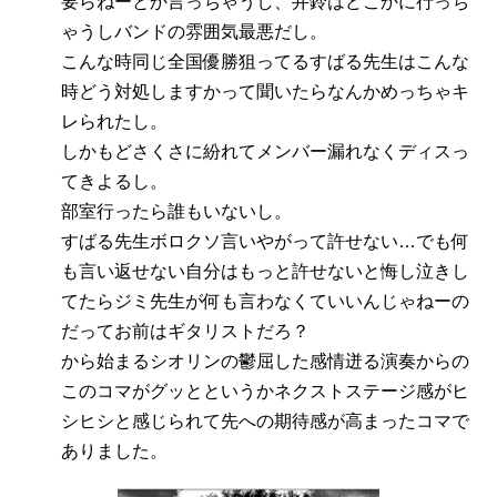
要らねーとか言っちゃうし、井鈴はどこかに行っち
ゃうしバンドの雰囲気最悪だし。
こんな時同じ全国優勝狙ってるすばる先生はこんな
時どう対処しますかって聞いたらなんかめっちゃキ
レられたし。
しかもどさくさに紛れてメンバー漏れなくディスっ
てきよるし。
部室行ったら誰もいないし。
すばる先生ボロクソ言いやがって許せない…でも何
も言い返せない自分はもっと許せないと悔し泣きし
てたらジミ先生が何も言わなくていいんじゃねーの
だってお前はギタリストだろ？
から始まるシオリンの鬱屈した感情迸る演奏からの
このコマがグッとというかネクストステージ感がヒ
シヒシと感じられて先への期待感が高まったコマで
ありました。