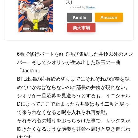
ス)
created by
Rinker
Kindle
Amazon
楽天市場
6巻で修行パートを経て再び集結した井鈴以外のメン
バー、そしてシオリンが生み出した珠玉の一曲
「Jack’in」
BTL出場の応募締め切りまでにそれぞれの演奏を詰
めていかねばならないのに部長の井鈴が現れない。
シオリが一旦応募を見送ろうとするも、イニシャル
Dによってここで止まったら井鈴はもう二度と戻っ
て来られなくなると喝を入れられ再始動。
それぞれ心の蟠りをぶっちゃけた事で、サックスが
吹きたくなるような演奏を井鈴へ届けと突き進むわ
けです。