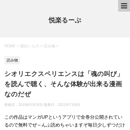
悦楽るーぷ
HOME
>
面白いもの
>
読み物
>
読み物
シオリエクスペリエンスは「魂の叫び」
を読んで聴く、そんな体験が出来る漫画
なのだぜ
投稿日：2019年5月26日 更新日：
2022年7月8日
この作品はマンガUPというアプリで全巻分公開されてい
るので無料でぜ～んぶ読めちゃいますぞ毎日少しずつだけ