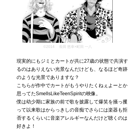
©2014 長田 悠幸×町田 一八
現実的にもジミとカートが共に27歳の状態で共演す
るのはありえない光景なんだけども、なるほど奇跡
のような光景でありますな？
こちらが作中でカートがもうやりたくねぇよーとか
思ってたSmellsLikeTeenSpiritの映像。
僕は幼少期に家族の前で歌を披露して爆笑を掻っ攫
って以来歌はからっきしの音痴でさらには楽器も拒
否するくらいに音楽アレルギーなんだけど聴くのは
好きよ！