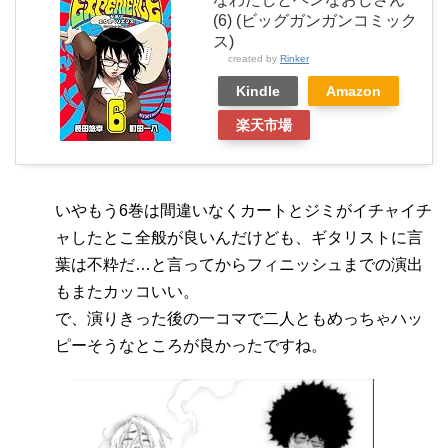
(6) (ビッグガンガンコミック
ス)
created by
Rinker
Kindle
Amazon
楽天市場
いやもう6巻は間違いなくカートとジミがイチャイチ
ャしたとこ全般が良いんだけども、ギタリストに言
葉は不粋だ…と言ってからフィニッシュまでの演出
もまたカッコいい。
で、演りきった後の一コマで二人ともめっちゃハッ
ピーそうなところが良かったですね。