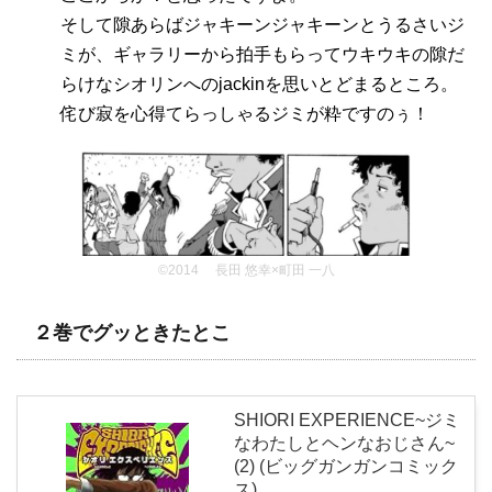
そして隙あらばジャキーンジャキーンとうるさいジ
ミが、ギャラリーから拍手もらってウキウキの隙だ
らけなシオリンへのjackinを思いとどまるところ。
侘び寂を心得てらっしゃるジミが粋ですのぅ！
©2014 長田 悠幸×町田 一八
２巻でグッときたとこ
SHIORI EXPERIENCE~ジミ
なわたしとヘンなおじさん~
(2) (ビッグガンガンコミック
ス)