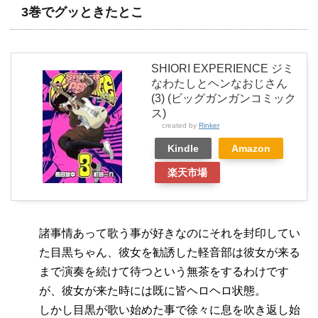
3巻でグッときたとこ
SHIORI EXPERIENCE ジミ
なわたしとヘンなおじさん
(3) (ビッグガンガンコミック
ス)
created by
Rinker
Kindle
Amazon
楽天市場
諸事情あって歌う事が好きなのにそれを封印してい
た目黒ちゃん、彼女を勧誘した軽音部は彼女が来る
まで演奏を続けて待つという無茶をするわけです
が、彼女が来た時には既に皆ヘロヘロ状態。
しかし目黒が歌い始めた事で徐々に息を吹き返し始