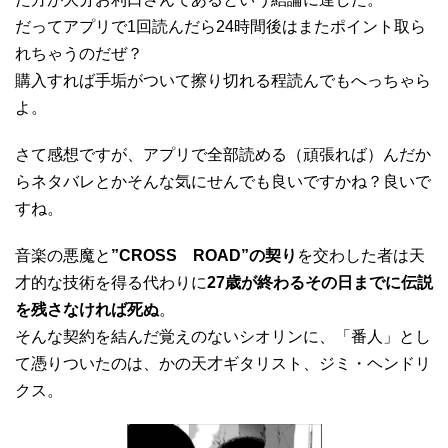
だってアプリで1回読んだら24時間後はまたポイント取ら
れちゃうのだぜ？
購入すれば手垢がついて擦り切れる程読んでもへっちゃら
よ。
さて感想ですが、アプリで全部読める（頑張れば）んだか
らネタバレとかそんな気にせんでも良いですかね？良いで
すね。
音楽の悪魔と
”CROSS ROAD”の契り
を交わした者は天
才的な技術を得る代わりに
27歳が終わるその日までに伝説
を残さなければ死ぬ
。
そんな契約を結んだ覚えのないシオリンに、「番人」とし
て憑りついたのは、かの天才ギタリスト、ジミ・ヘンドリ
クス。