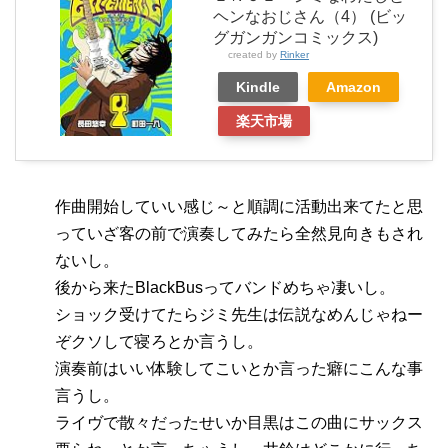
ヘンなおじさん（4） (ビッ
グガンガンコミックス)
created by
Rinker
Kindle
Amazon
楽天市場
作曲開始していい感じ～と順調に活動出来てたと思
っていざ客の前で演奏してみたら全然見向きもされ
ないし。
後から来たBlackBusってバンドめちゃ凄いし。
ショック受けてたらジミ先生は伝説なめんじゃねー
ぞクソして寝ろとか言うし。
演奏前はいい体験してこいとか言った癖にこんな事
言うし。
ライヴで散々だったせいか目黒はこの曲にサックス