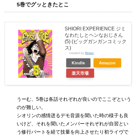
5巻でグッときたとこ
SHIORI EXPERIENCE ジミ
なわたしとヘンなおじさん
(5) (ビッグガンガンコミック
ス)
created by
Rinker
Kindle
Amazon
楽天市場
うーむ、5巻は各話それぞれが良いのでここぞという
のが難しい。
シオリンの感情迸るデモ音源を聞いた時の様子も良
いけど、それを聞いたメンバーそれぞれが自習とい
う修行パートを経て技量を向上させたり初ライヴで