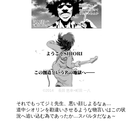
©2014 長田 悠幸×町田 一八
それでもってジミ先生、悪い顔しよるなぁ…
道中シオリンを勘違いさせるような物言いはこの状
況へ追い込む為であったか…スパルタだなぁ～