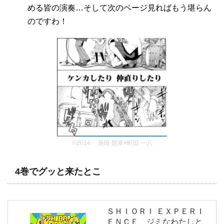
める皆の演奏…そして次のページ見ればもう堪らん
のですわ！
©2014 長田 悠幸×町田 一八
4巻でグッと来たとこ
ＳＨＩＯＲＩ ＥＸＰＥＲＩ
ＥＮＣＥ ジミなわたしと