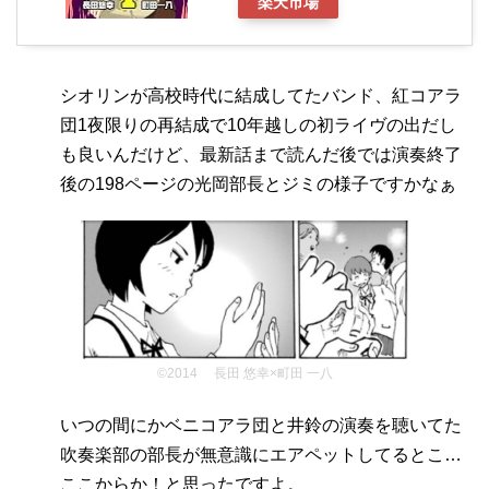
楽天市場
シオリンが高校時代に結成してたバンド、紅コアラ
団1夜限りの再結成で10年越しの初ライヴの出だし
も良いんだけど、最新話まで読んだ後では演奏終了
後の198ページの光岡部長とジミの様子ですかなぁ
©2014 長田 悠幸×町田 一八
いつの間にかベニコアラ団と井鈴の演奏を聴いてた
吹奏楽部の部長が無意識にエアペットしてるとこ…
ここからか！と思ったですよ。