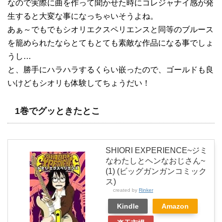
なので実際に曲を作って聞かせた時にコレジャナイ感が発
生すると大変な事になっちゃいそうよね。
あぁ～でもでもシオリエクスペリエンスと同等のブルース
を籠められたならとてもとても素敵な作品になる事でしょ
うし…
と、勝手にハラハラするくらい嵌ったので、ゴールドも良
いけどもシオリも体験してちょうだい！
1巻でグッときたとこ
SHIORI EXPERIENCE~ジミ
なわたしとヘンなおじさん~
(1) (ビッグガンガンコミック
ス)
created by
Rinker
Kindle
Amazon