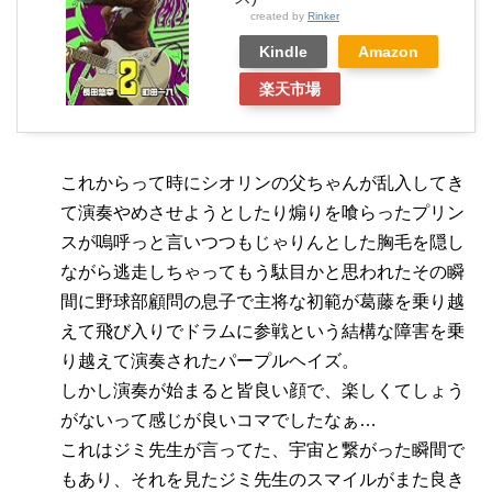
created by
Rinker
Kindle
Amazon
楽天市場
これからって時にシオリンの父ちゃんが乱入してき
て演奏やめさせようとしたり煽りを喰らったプリン
スが嗚呼っと言いつつもじゃりんとした胸毛を隠し
ながら逃走しちゃってもう駄目かと思われたその瞬
間に野球部顧問の息子で主将な初範が葛藤を乗り越
えて飛び入りでドラムに参戦という結構な障害を乗
り越えて演奏されたパープルヘイズ。
しかし演奏が始まると皆良い顔で、楽しくてしょう
がないって感じが良いコマでしたなぁ…
これはジミ先生が言ってた、宇宙と繋がった瞬間で
もあり、それを見たジミ先生のスマイルがまた良き