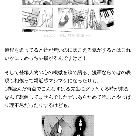
©2014 長田 悠幸×町田 一八
過程を追ってると音が無いのに聴こえる気がするとはこれ
いかに…めっちゃ揚がるんですけど！
そして登場人物の心の機微を絵で語る、漫画ならではの表
現も相俟って親近感マシマシになったりも。
1巻読んだ時点でこんなすばる先生にグッとくる時が来る
なんて想像してませんでしたぜ…あらためて読むとやっぱ
り理不尽だったりするけども。