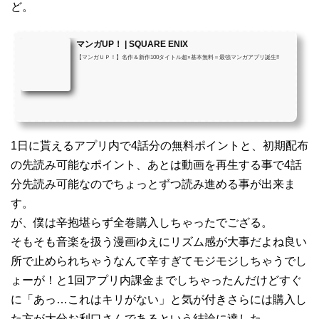
ど。
マンガUP！ | SQUARE ENIX
【マンガＵＰ！】名作＆新作100タイトル超×基本無料＝最強マンガアプリ誕生!!
1日に貰えるアプリ内で4話分の無料ポイントと、初期配布
の先読み可能なポイント、あとは動画を再生する事で4話
分先読み可能なのでちょっとずつ読み進める事が出来ま
す。
が、僕は辛抱堪らず全巻購入しちゃったでござる。
そもそも音楽を扱う漫画ゆえにリズム感が大事だよね良い
所で止められちゃうなんて辛すぎてモジモジしちゃうでし
ょーが！と1回アプリ内課金までしちゃったんだけどすぐ
に「あっ…これはキリがない」と気が付きさらには購入し
た方が大分お利口さんであるという結論に達した。