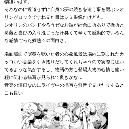
物凄いはず。
それなのに近道せずに自身の夢の続きを追う事を選ぶシオ
リンがロックですね見た目はジミ眼鏡だけども。
シオリンのバンドやろうぜなお話が紆余曲折ありで挫折と
葛藤と喜びの入り混じった汗臭くて辛くて感動的でいろん
な感情ごった煮熱々の面白さ。
場面場面で演奏を聴いた者の心象風景は脳内に刻まれたカ
ッコいい音楽を引き摺りだしてくれちゃうので実際に聴い
てるような気がするし、物語の方も登場人物の心情も痛い
程に伝わる描写が見られて良きかな…
音楽の漫画なのにライヴ中の描写を無音で見せたりすると
こも良い！