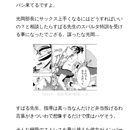
バシ来てるですよ。
光岡部長にサックス上手くなるにはどうすればいい
の？と相談したらすばる先生のスパルタ特訓を受け
る事になったでござる。謀ったな光岡…
©2014 長田 悠幸×町田 一八
すばる先生、指導は真っ当なんだけど弁当投げるわ
言葉がきついわで想像するだけで僕はハゲそう。
そんな極限のストレスを乗り越えた彼女がメンバー