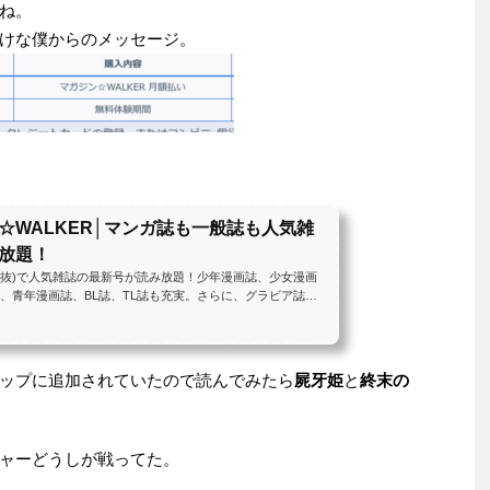
ね。
けな僕からのメッセージ。
☆WALKER│マンガ誌も一般誌も人気雑
放題！
(税抜)で人気雑誌の最新号が読み放題！少年漫画誌、少女漫画
、青年漫画誌、BL誌、TL誌も充実。さらに、グラビア誌や
など人気雑誌が勢ぞろい。初月無料、まずはお試し！
ップに追加されていたので読んでみたら
屍牙姫
と
終末の
ャーどうしが戦ってた。