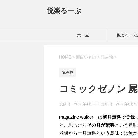
悦楽るーぷ
ホーム
悦楽るーぷ
HOME
>
面白いもの
>
読み物
>
読み物
コミックゼノン 
投稿日：2018年4月11日 更新日：
2018年8月9
magazine walker は
初月無料
で登録
と、思ったら
その月が無料
という意味
登録から一月無料という意味では無か