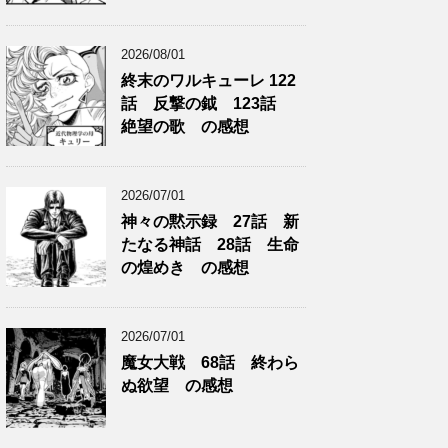
2026/08/01
終末のワルキューレ 122
話 反撃の鉞 123話
絶望の歌 の感想
2026/07/01
神々の黙示録 27話 新
たなる神話 28話 生命
の煌めき の感想
2026/07/01
魔女大戦 68話 終わら
ぬ欲望 の感想