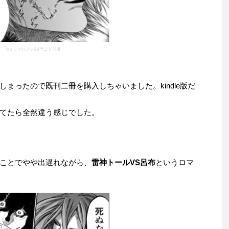
コミックゼノン5月号より引用
まったので既刊二冊を購入しちゃいました。kindle版だ
てたら全然違う感じでした。
ことでやや出遅れながら、
雷神トールVS呂布
というロマ