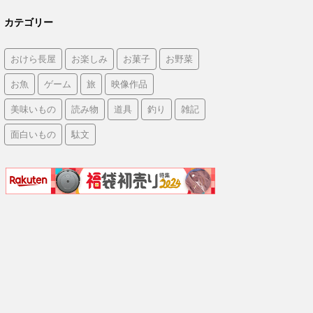
カテゴリー
おけら長屋
お楽しみ
お菓子
お野菜
お魚
ゲーム
旅
映像作品
美味いもの
読み物
道具
釣り
雑記
面白いもの
駄文