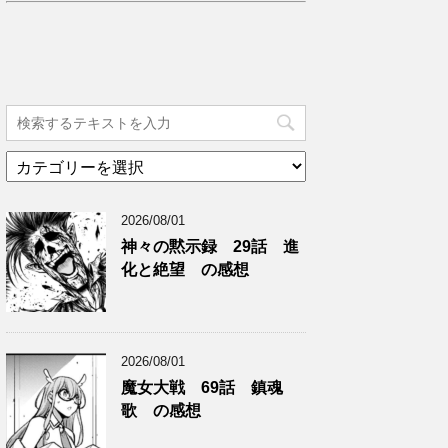
カ
テ
ゴ
2026/08/01
リ
ー
神々の黙示録 29話 進
化と絶望 の感想
2026/08/01
魔女大戦 69話 鎮魂
歌 の感想