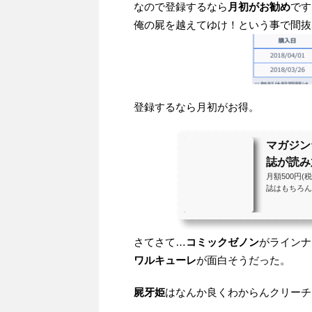
なので登録するなら
月初がお勧め
です
俺の屍を越えてゆけ！という事で間抜
登録するなら月初がお得。
マガジン
誌が読み
月額500円
誌はもちろん
ゲーム情報誌
さてさて…
コミックゼノン
がラインナ
ワルキューレ
が面白そうだった。
屍牙姫
はなんか良くわからんクリーチ