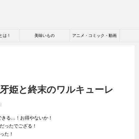
とは！
美味いもの
アニメ・コミック・動画
屍牙姫と終末のワルキューレ
日
できる…！お得やないか！
だったでござる！
った！