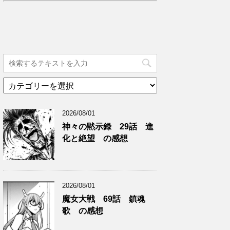
カ
テ
ゴ
2026/08/01
リ
ー
神々の黙示録 29話 進
化と絶望 の感想
2026/08/01
魔女大戦 69話 鎮魂
歌 の感想