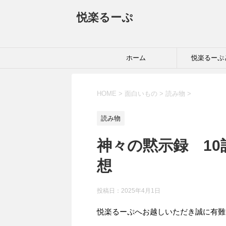
悦楽るーぷ
ホーム
悦楽るーぷ
HOME
>
面白いもの
>
読み物
>
読み物
神々の黙示録 1
想
投稿日：
2025年4月1日
悦楽るーぷへお越しいただき誠に有難