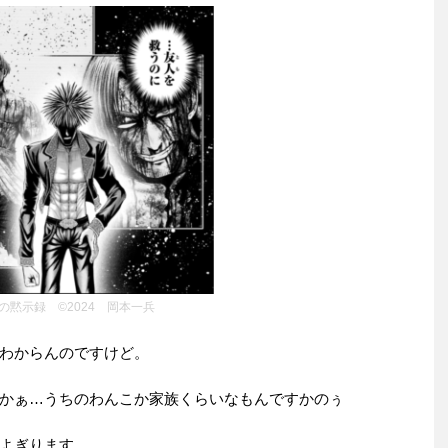
の黙示録 ©2024 岡本一兵
わからんのですけど。
かぁ…うちのわんこか家族くらいなもんですかのぅ
よぎります。