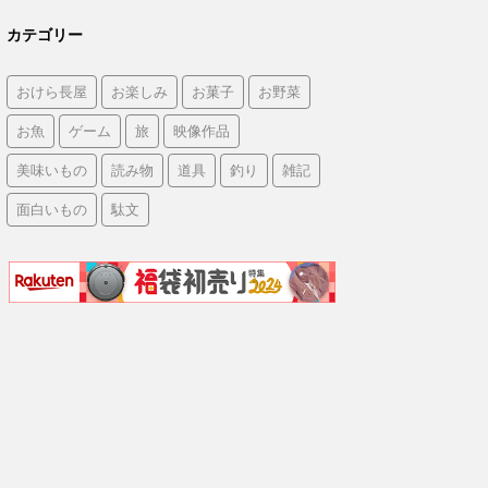
カテゴリー
おけら長屋
お楽しみ
お菓子
お野菜
お魚
ゲーム
旅
映像作品
美味いもの
読み物
道具
釣り
雑記
面白いもの
駄文