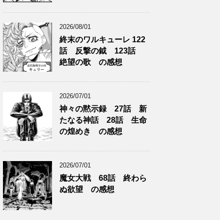
2026/08/01
終末のワルキューレ 122
話 反撃の鉞 123話
絶望の歌 の感想
2026/07/01
神々の黙示録 27話 新
たなる神話 28話 生命
の煌めき の感想
2026/07/01
魔女大戦 68話 終わら
ぬ欲望 の感想