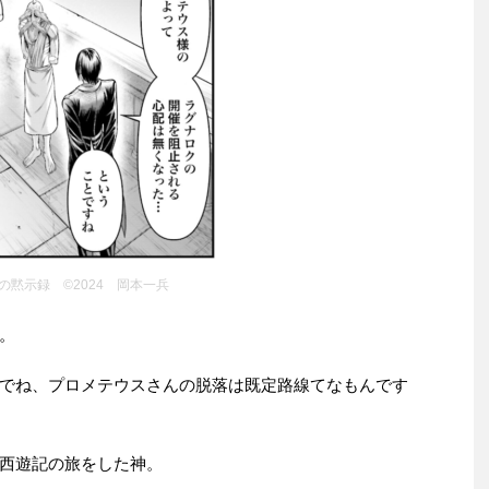
の黙示録 ©2024 岡本一兵
。
でね、プロメテウスさんの脱落は既定路線てなもんです
西遊記の旅をした神。