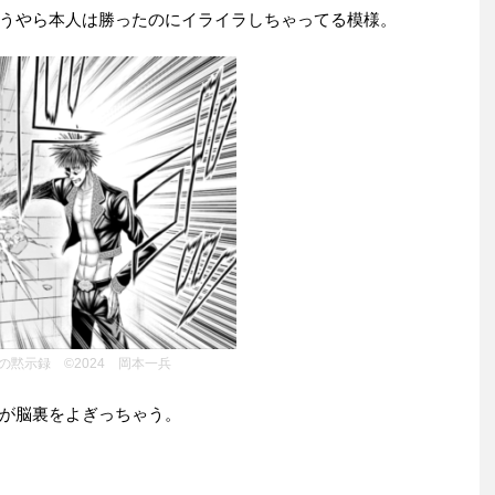
うやら本人は勝ったのにイライラしちゃってる模様。
の黙示録 ©2024 岡本一兵
が脳裏をよぎっちゃう。