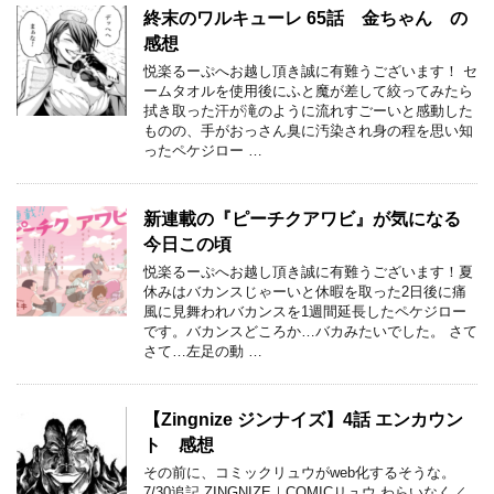
終末のワルキューレ 65話 金ちゃん の
感想
悦楽るーぷへお越し頂き誠に有難うございます！ セ
ームタオルを使用後にふと魔が差して絞ってみたら
拭き取った汗が滝のように流れすごーいと感動した
ものの、手がおっさん臭に汚染され身の程を思い知
ったペケジロー …
新連載の『ピーチクアワビ』が気になる
今日この頃
悦楽るーぷへお越し頂き誠に有難うございます！夏
休みはバカンスじゃーいと休暇を取った2日後に痛
風に見舞われバカンスを1週間延長したペケジロー
です。バカンスどころか…バカみたいでした。 さて
さて…左足の動 …
【Zingnize ジンナイズ】4話 エンカウン
ト 感想
その前に、コミックリュウがweb化するそうな。
7/30追記 ZINGNIZE｜COMICリュウ わらいなく／