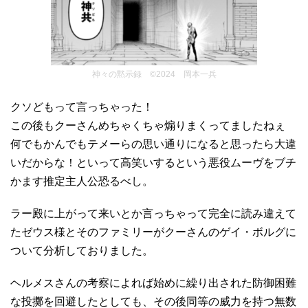
神々の黙示録 ©2024 岡本一兵
クソどもって言っちゃった！
この後もクーさんめちゃくちゃ煽りまくってましたねぇ
何でもかんでもテメーらの思い通りになると思ったら大違
いだからな！といって高笑いするという悪役ムーヴをブチ
かます推定主人公恐るべし。
ラー殿に上がって来いとか言っちゃって完全に読み違えて
たゼウス様とそのファミリーがクーさんのゲイ・ボルグに
ついて分析しておりました。
ヘルメスさんの考察によれば始めに繰り出された防御困難
な投擲を回避したとしても、その後同等の威力を持つ無数