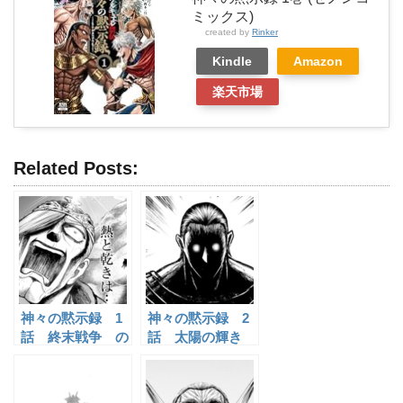
ミックス)
created by
Rinker
Kindle
Amazon
楽天市場
Related Posts:
神々の黙示録 1
神々の黙示録 2
話 終末戦争 の
話 太陽の輝き
感想
の感想