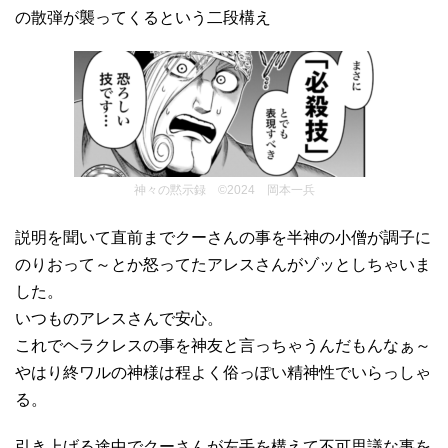
の散弾が襲ってくるという二段構え
神々の黙示録 ©2024 岡本一兵
説明を聞いて直前までクーさんの事を半神の小僧が調子に
のりおって～とか怒ってたアレスさんがゾッとしちゃいま
した。
いつものアレスさんで安心。
これでヘラクレスの事を神友と言っちゃうんだもんなぁ～
やはり終ワルの神様は程よく俗っぽい精神性でいらっしゃ
る。
引き上げる途中でクーさんが左手を構えて不可思議な事を