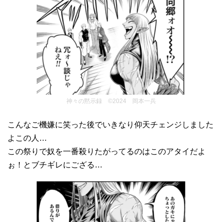
神々の黙示録 ©2024 岡本一兵
こんなご機嫌に笑った後でいきなり仰天チェンジしました
よこの人…
この祭りで奴を一番殺りたがってるのはこのアタイだよ
ぉ！とブチギレにござる…