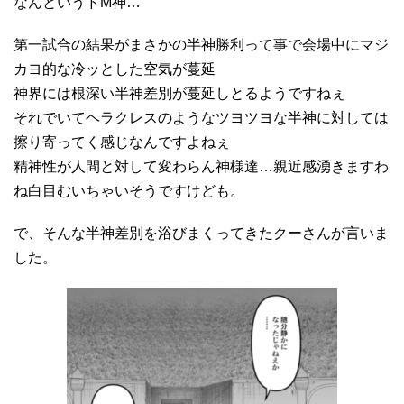
なんというドM神…
第一試合の結果がまさかの半神勝利って事で会場中にマジ
カヨ的な冷ッとした空気が蔓延
神界には根深い半神差別が蔓延しとるようですねぇ
それでいてヘラクレスのようなツヨツヨな半神に対しては
擦り寄ってく感じなんですよねぇ
精神性が人間と対して変わらん神様達…親近感湧きますわ
ね白目むいちゃいそうですけども。
で、そんな半神差別を浴びまくってきたクーさんが言いま
した。