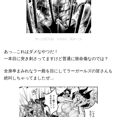
神々の黙示録 ©2024 岡本一兵
あっ…これはダメなやつだ！
一本目に突き刺さってますけど普通に致命傷なのでは？
全身串まみれなラー殿を目にしてラーガールズの皆さんも
絶叫しちゃってましたぜ…