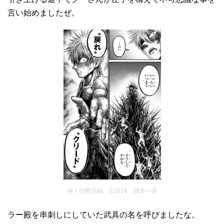
言い始めましたぜ。
神々の黙示録 ©2024 岡本一兵
ラー殿を串刺しにしていた武具の名を呼びましたな。