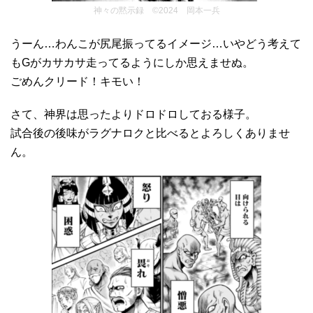
神々の黙示録 ©2024 岡本一兵
うーん…わんこが尻尾振ってるイメージ…いやどう考えて
もGがカサカサ走ってるようにしか思えませぬ。
ごめんクリード！キモい！
さて、神界は思ったよりドロドロしておる様子。
試合後の後味がラグナロクと比べるとよろしくありませ
ん。