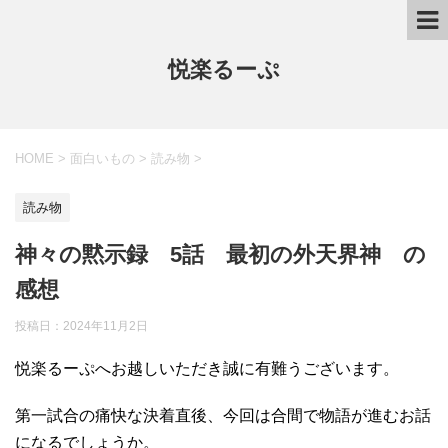
悦楽るーぷ
HOME
>
面白いもの
>
読み物
>
読み物
神々の黙示録 5話 最初の外天界神 の
感想
投稿日：
2024年11月2日
悦楽るーぷへお越しいただき誠に有難うございます。
第一試合の痛快な決着直後、今回は合間で物語が進むお話
になるでしょうか。