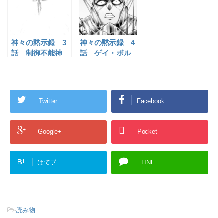
神々の黙示録 3
神々の黙示録 4
話 制御不能神
話 ゲイ・ボル
の感想
グ の感想
Twitter
Facebook
Google+
Pocket
B!
はてブ
LINE
-
読み物