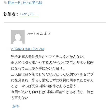
-
岡本一兵
,
神々の黙示録
執筆者：
ペケジロー
みーちゃん
より:
2024年11月3日 2:21 AM
完全消滅の発動条件がイマイチよくわかんない。
個人的に引っ掛かってるのがベルゼブブがサタン状態
になって三天使を手にかけた辺り。
三天使は命を落としてだいぶ経った状態でベルゼブブ
に発見され、恐らく消滅せずに検視に回されたと考え
ると、やっぱ完全消滅の条件があると思う。
今回の戦いも負ければ消滅の可能性がある辺り、何と
も言えない。
返信