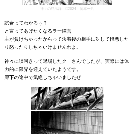
神々の黙示録 ©2024 岡本一兵
試合ってわかるぅ？
と言ってあげたくなるラー陣営
主が負けちゃったからって決着後の相手に対して憎悪した
り怒ったりしちゃいけませんわよ。
神々に啖呵きって退場したクーさんでしたが、実際には体
力的に限界を迎えていたようです。
廊下の途中で気絶しちゃいましたぜ