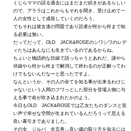
くじらママの語る過去にはまだまだ続きがあるらしい
ので、アララはこれからもそれを聞き、受け止めて一
人の女性として成長していくのだろう。
でもそれは彼女達の問題であり読者が何から何まで知
る必要は無い。
だってだって、OLD JACK&ROSEのシワシワのレデ
ィたちはあんなにも生きているのであるからね。
ちょいと物語的な目線で語っちゃうとあれだ、謎やら
伏線やら何から何まで解消して終わるのが正解ってわ
けでもないんだなーと思ったですよ。
なんというか、その人の全てを知る事が出来るわけじ
ゃないという人間のフワっとした部分を登場人物に与
える事で命が吹き込まれたかのよう。
今日もOLD JACK&ROSEでは乙女たちのダンスと笑
い声で幸せな空間が生まれているんだろうって思える
良い幕引きでありました。
その女、ジルバ 全五巻…良い歳の取り方を知るには