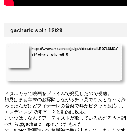
gacharic spin 12/29
https://www.amazon.co.jp/gp/video/detail/B07L6MGY
Y9/ref=atv_wtlp_wtl_0
メタルカって映画をプライムで発見したので視聴。
初見はまぁ年末のお掃除しながらチラ見でなんとな～く終
わったんだけどフィナーレの音楽で耳がピクッと反応し、
エンディングで何ぞ！？と劇的に反応。
こいつは…なんてアーティストが歌っているのだろうと調
べたらばgacharic spinとでたもんだ。
で、tubeで動画漁ってお掃除の手が止まってしまったです