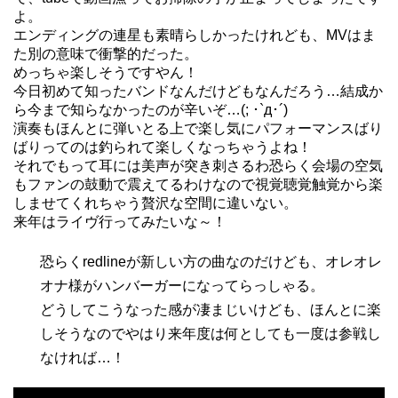
よ。
エンディングの連星も素晴らしかったけれども、MVはま
た別の意味で衝撃的だった。
めっちゃ楽しそうですやん！
今日初めて知ったバンドなんだけどもなんだろう…結成か
ら今まで知らなかったのが辛いぞ…(; ･`д･´)
演奏もほんとに弾いとる上で楽し気にパフォーマンスばり
ばりってのは釣られて楽しくなっちゃうよね！
それでもって耳には美声が突き刺さるわ恐らく会場の空気
もファンの鼓動で震えてるわけなので視覚聴覚触覚から楽
しませてくれちゃう贅沢な空間に違いない。
来年はライヴ行ってみたいな～！
恐らくredlineが新しい方の曲なのだけども、オレオレ
オナ様がハンバーガーになってらっしゃる。
どうしてこうなった感が凄まじいけども、ほんとに楽
しそうなのでやはり来年度は何としても一度は参戦し
なければ…！