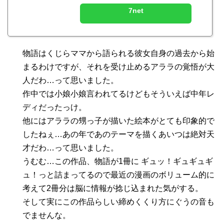
7net
物語はくじらママから語られる彼女自身の過去から始
まるわけですが、それを受け止めるアララの覚悟が大
人だわ…って思いました。
作中では小娘小娘言われてるけどもそういえば中年レ
ディだったっけ。
他にはアララの甥っ子が描いた絵本がとても印象的で
したねぇ…あの年であのテーマを描くあいつは絶対天
才だわ…って思いました。
うむむ…この作品、物語が1冊に ギュッ！ギュギュギ
ュ！っと詰まってるので最近の漫画のボリューム的に
考えて2冊分は脳に情報が捻じ込まれた気がする。
そして実にこの作品らしい締めくくり方にぐうの音も
でませんな。