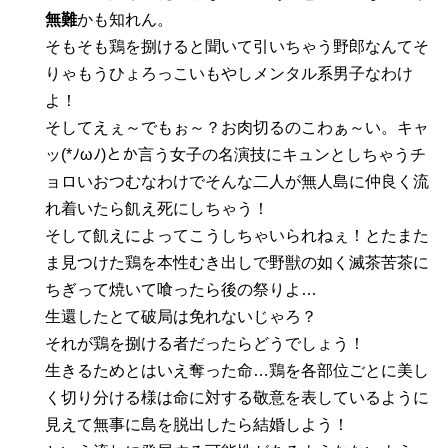
無難
かも知れん。
そもそも鶏を捌けると聞いて引いちゃう野郎なんてそ
りゃもうひょろっこいもやしメンタル系男子なわけ
よ！
そしてえぇ～でもぉ～？お肉切るのこわぁ～い。キャ
ッ(*ﾉωﾉ)とか言う女子の名演技にキュンとしちゃうチ
ョロいおつむなわけでそんな二人が無人島に仲良く流
れ着いたら飢え死にしちゃう！
そして飢えによってこうしちゃいられねぇ！とたまた
ま見つけた鶏を本性むき出しで野獣の如く滅茶苦茶に
ちぎって焼いて喰ったら後の祭りよ…
生還したとて破局は免れないじゃろ？
それが鶏を捌ける者だったらどうでしょう！
生きるためとはいえ奪った命…鶏を各部位ごとに美し
く切り分ける様は命に対する敬意を表しているように
見えて無事に島を脱出したら結婚しよう！