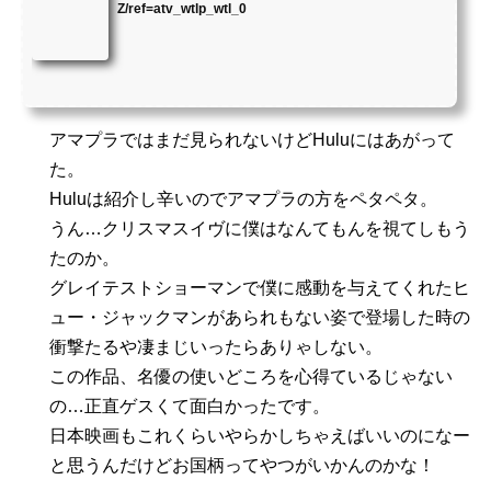
Z/ref=atv_wtlp_wtl_0
アマプラではまだ見られないけどHuluにはあがって
た。
Huluは紹介し辛いのでアマプラの方をペタペタ。
うん…クリスマスイヴに僕はなんてもんを視てしもう
たのか。
グレイテストショーマンで僕に感動を与えてくれたヒ
ュー・ジャックマンがあられもない姿で登場した時の
衝撃たるや凄まじいったらありゃしない。
この作品、名優の使いどころを心得ているじゃない
の…正直ゲスくて面白かったです。
日本映画もこれくらいやらかしちゃえばいいのになー
と思うんだけどお国柄ってやつがいかんのかな！