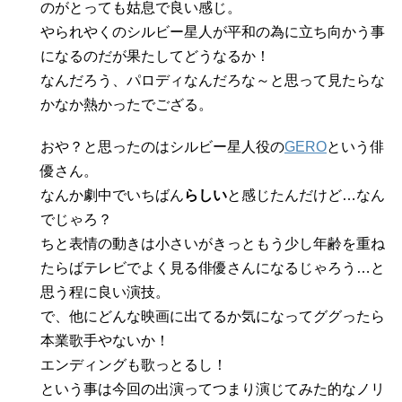
のがとっても姑息で良い感じ。
やられやくのシルビー星人が平和の為に立ち向かう事
になるのだが果たしてどうなるか！
なんだろう、パロディなんだろな～と思って見たらな
かなか熱かったでござる。
おや？と思ったのはシルビー星人役の
GERO
という俳
優さん。
なんか劇中でいちばん
らしい
と感じたんだけど…なん
でじゃろ？
ちと表情の動きは小さいがきっともう少し年齢を重ね
たらばテレビでよく見る俳優さんになるじゃろう…と
思う程に良い演技。
で、他にどんな映画に出てるか気になってググったら
本業歌手やないか！
エンディングも歌っとるし！
という事は今回の出演ってつまり演じてみた的なノリ