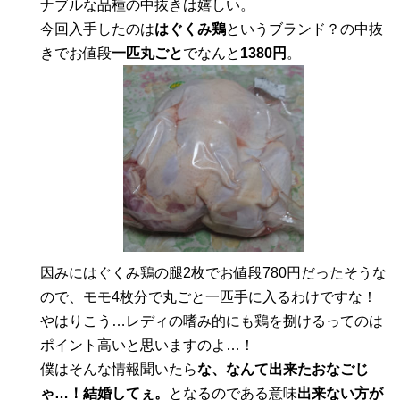
ナブルな品種の中抜きは嬉しい。
今回入手したのは
はぐくみ鶏
というブランド？の中抜
きでお値段
一匹丸ごと
でなんと
1380円
。
因みにはぐくみ鶏の腿2枚でお値段780円だったそうな
ので、モモ4枚分で丸ごと一匹手に入るわけですな！
やはりこう…レディの嗜み的にも鶏を捌けるってのは
ポイント高いと思いますのよ…！
僕はそんな情報聞いたら
な、なんて出来たおなごじ
ゃ…！結婚してぇ。
となるのである意味
出来ない方が