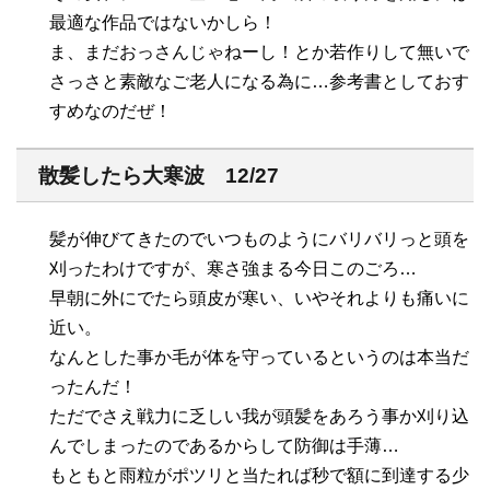
最適な作品ではないかしら！
ま、まだおっさんじゃねーし！とか若作りして無いで
さっさと素敵なご老人になる為に…参考書としておす
すめなのだぜ！
散髪したら大寒波 12/27
髪が伸びてきたのでいつものようにバリバリっと頭を
刈ったわけですが、寒さ強まる今日このごろ…
早朝に外にでたら頭皮が寒い、いやそれよりも痛いに
近い。
なんとした事か毛が体を守っているというのは本当だ
ったんだ！
ただでさえ戦力に乏しい我が頭髪をあろう事か刈り込
んでしまったのであるからして防御は手薄…
もともと雨粒がポツリと当たれば秒で額に到達する少