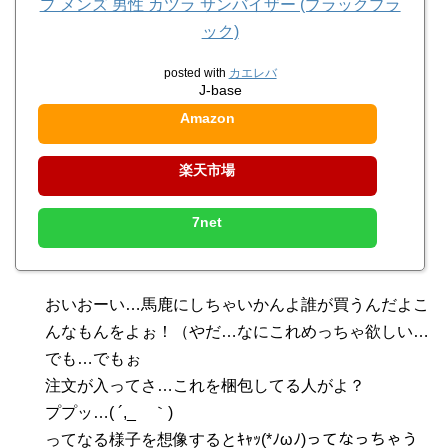
プ メンズ 男性 カツラ サンバイザー (ブラックブラ
ック)
posted with
カエレバ
J-base
Amazon
楽天市場
7net
おいおーい…馬鹿にしちゃいかんよ誰が買うんだよこ
んなもんをよぉ！（やだ…なにこれめっちゃ欲しい…
でも…でもぉ
注文が入ってさ…これを梱包してる人がよ？
ププッ…( ´,_ゝ｀)
ってなる様子を想像するとｷｬｯ(*ﾉωﾉ)ってなっちゃう