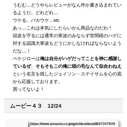
うむむ…どうやらレビューがなん件か書き込まれてい
るようだ。どれどれ…
ウケる、バカウケ…etc
あっ…これは本気にしたらいかん商品なのだわ！
頭皮を守るには通常の寒波のみならず世間様のハゲに
対する認識大寒波もどうにかしなければならないよう
だな…！
ペケジローは
俺は自分がハゲだってことを神に感謝し
ているぜ
、
そもそもこの俺に頭の毛なんて似合わねえ
という名言を残したジェイソン・ステイサムを心の底
から応援しております。
買ってないよ！
ムービー４３ 12/24
https://www.amazon.co.jp/gp/video/detail/B073V76V5