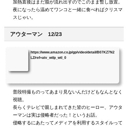
加熱直後はまだ脂が流れ出すのでこのまま暫し放置。
夜になったら温めてワンコと一緒に食べればクリスマ
スじゃい。
アウターマン 12/23
https://www.amazon.co.jp/gp/video/detail/B07KZ7N2
LZ/ref=atv_wtlp_wtl_0
普段特撮ものってあまり見ないんだけどもなんとなく
視聴。
長らくテレビで親しまれてきた皆のヒーロー、アウタ
ーマンは実は侵略者だった！というお話。
侵略するにあたってメディアを利用するスタイルって