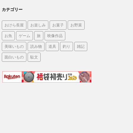
カテゴリー
おけら長屋
お楽しみ
お菓子
お野菜
お魚
ゲーム
旅
映像作品
美味いもの
読み物
道具
釣り
雑記
面白いもの
駄文