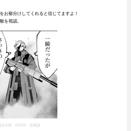
をお裾分けしてくれると信じてますよ！
敵を視認。
魔女大戦 ©2020 塩塚誠