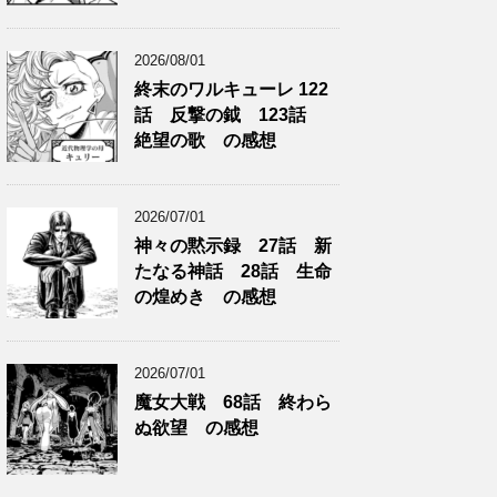
2026/08/01
終末のワルキューレ 122
話 反撃の鉞 123話
絶望の歌 の感想
2026/07/01
神々の黙示録 27話 新
たなる神話 28話 生命
の煌めき の感想
2026/07/01
魔女大戦 68話 終わら
ぬ欲望 の感想