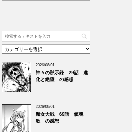
カ
テ
ゴ
2026/08/01
リ
ー
神々の黙示録 29話 進
化と絶望 の感想
2026/08/01
魔女大戦 69話 鎮魂
歌 の感想