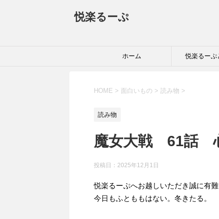
悦楽るーぷ
ホーム
悦楽るーぷ
HOME
>
面白いもの
>
読み物
>
読み物
魔女大戦 61話
投稿日：
2025年12月1日
悦楽るーぷへお越しいただき誠に有難
今日もふとももはない。冬きたる。