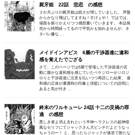
屍牙姫 22話 悲恋 の感想
２か月ぶりの屍牙姫は鋭さが増していました。 序盤
からかなり飛ばしてますね！すげぇや！ ではでは、
場面を振りかえりつつ感想書いていきます。 本誌発
売から時間経ってるので平気かも知れませんが、ネ
タバレ嫌な …
メイドインアビス 6層の干渉器達に違和
感を覚えたでござる
さて、このページでは6層で登場した干渉器達の言
動に微かな違和感を感じていたペケジローがジロジ
ロりと干渉器達に注意を払いつつ再読した結果、 違
和感の正体が遭遇時の印象と揺籃についての説明に
あると気が付き …
終末のワルキューレ 24話 十二の災禍の罪
過 の感想
悪しき者よ消え去れという半神ヘラクレスの超神様
風なセリフにてジャックさん大ピンチだよどうなっ
ちゃうのー！ と、思ったらジャックが速攻で新たな