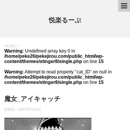
悦楽るーぷ
HOME
>
Warning
: Undefined array key 0 in
/home/peke26/pekejirou.com/public_html/wp-
content/themes/stinger8/single.php
on line
15
Warning
: Attempt to read property "cat_ID" on null in
/home/peke26/pekejirou.com/public_html/wp-
content/themes/stinger8/single.php
on line
15
魔女_アイキャッチ
投稿日：
2024年7月1日