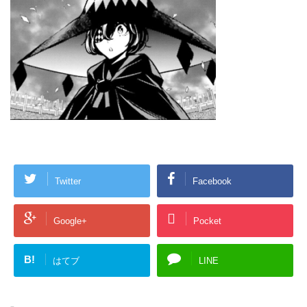
Twitter
Facebook
Google+
Pocket
B!
はてブ
LINE