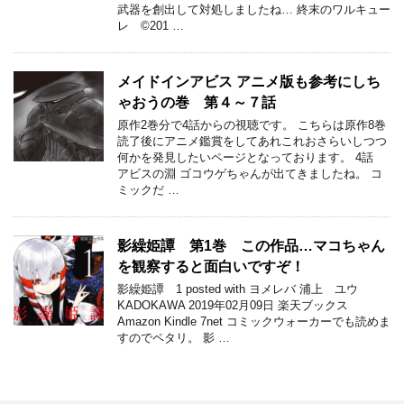
武器を創出して対処しましたね… 終末のワルキュー
レ ©201 …
メイドインアビス アニメ版も参考にしち
ゃおうの巻 第４～７話
原作2巻分で4話からの視聴です。 こちらは原作8巻
読了後にアニメ鑑賞をしてあれこれおさらいしつつ
何かを発見したいページとなっております。 4話
アビスの淵 ゴコウゲちゃんが出てきましたね。 コ
ミックだ …
影繰姫譚 第1巻 この作品…マコちゃん
を観察すると面白いですぞ！
影繰姫譚 1 posted with ヨメレバ 浦上 ユウ
KADOKAWA 2019年02月09日 楽天ブックス
Amazon Kindle 7net コミックウォーカーでも読めま
すのでペタリ。 影 …