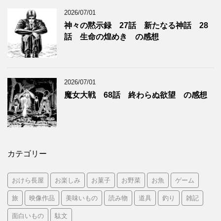
2026/07/01
神々の黙示録 27話 新たなる神話 28
話 生命の煌めき の感想
2026/07/01
魔女大戦 68話 終わらぬ欲望 の感想
カテゴリー
おけら長屋
お楽しみ
お菓子
お野菜
お魚
ゲーム
旅
映像作品
美味いもの
読み物
道具
釣り
雑記
面白いもの
駄文