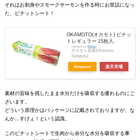
それはお刺身やスモークサーモンを作る時にお世話になっ
た、ピチットシート！
OKAMOTO(オカモト) ピチッ
トレギュラー 15枚入.
created by
Rinker
オカモト産業(Okamoto
Sangyou)
Amazon
楽天市場
素材の旨味を残したまま水分だけを吸収する優れものにご
ざいます。
どういう原理かはパッケージに記載されておりますが、な
んか…すげぇ！という認識。
このピチットシートで生肉から余分な水分を吸収する事