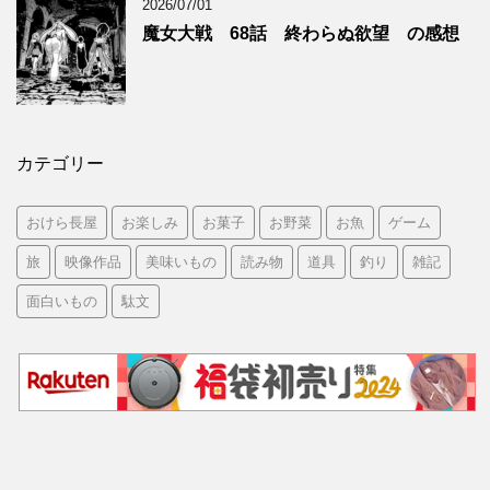
2026/07/01
魔女大戦 68話 終わらぬ欲望 の感想
カテゴリー
おけら長屋
お楽しみ
お菓子
お野菜
お魚
ゲーム
旅
映像作品
美味いもの
読み物
道具
釣り
雑記
面白いもの
駄文