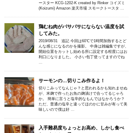
ースター KCG-1202-K created by Rinker コイズミ
(Koizumi) Amazon 楽天市場 スモークトースタ …
鶏むね肉がパサパサにならない温度を試
してみた。
2019/08/31 追記 今回は60℃で1時間加熱するとど
んな感じになるのかを撮影。 中身は雑編集ですが、
開始位置をカットし始める所に設定する程度にはお
利口になりました。 小さい包丁使ってますのでね
…
サーモンの…切りこみ作るよ！
切りこみってなんじゃ？と思われるかも知れませぬ
が、米麹で作ったお魚の麹漬けで合ってるじゃろ
か。 簡単に言うと塩辛的なもんではなかろうか？
ただ、普通の塩辛と違ってほのかに甘みが有って美
味しいので僕は好 …
入手難易度ちょっとお高め、しかし食べ