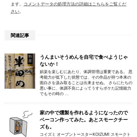
ます。
コメントデータの処理方法の詳細はこちらをご覧くだ
さい
。
関連記事
うんまいそうめんを自宅で食べようじゃ
ないか！
娯楽を楽しむにあたり、体調管理は重要である。 思
考能力が低下した状態では、その作品が持つ本来の
面白さを汲み取ることは出来ませぬ。 さらにたちの
悪い事に、体調不良によってうすらボケた記憶能力
でもその時の …
家の中で燻製を作れるようになったので
ベーコン作ってみた。あとスモークチー
ズも。
コイズミ オーブントースターKOIZUMI スモークト