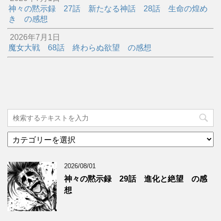
神々の黙示録 27話 新たなる神話 28話 生命の煌め
き の感想
2026年7月1日
魔女大戦 68話 終わらぬ欲望 の感想
カ
テ
ゴ
2026/08/01
リ
ー
神々の黙示録 29話 進化と絶望 の感
想