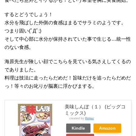
食べたら意外とイケるかも！という希望を胸に実食開始。
するとどうでしょう！
水分を飛ばした外側の食感はまるでサラミのようです。
つまり固い(ﾟДﾟ;)
そして中心部に水分が保持されていた事で生じる…統一性
のない食感。
海原先生が険しい顔でこちらを見ている気さえしてくるの
でありました。
料理は技法に走ったらだめだ！旨味だけを追ったらだめだ
っ！等々のお叱りが脳裏に浮かびまする。
美味しんぼ（１） (ビッグコ
ミックス)
created by
Rinker
Kindle
Amazon