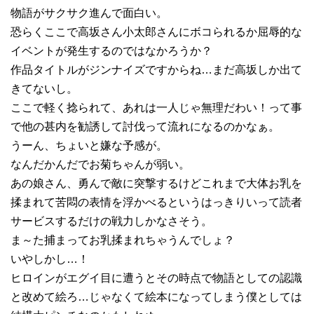
物語がサクサク進んで面白い。
恐らくここで高坂さん小太郎さんにボコられるか屈辱的な
イベントが発生するのではなかろうか？
作品タイトルがジンナイズですからね…まだ高坂しか出て
きてないし。
ここで軽く捻られて、あれは一人じゃ無理だわい！って事
で他の甚内を勧誘して討伐って流れになるのかなぁ。
うーん、ちょいと嫌な予感が。
なんだかんだでお菊ちゃんが弱い。
あの娘さん、勇んで敵に突撃するけどこれまで大体お乳を
揉まれて苦悶の表情を浮かべるというはっきりいって読者
サービスするだけの戦力しかなさそう。
ま～た捕まってお乳揉まれちゃうんでしょ？
いやしかし…！
ヒロインがエグイ目に遭うとその時点で物語としての認識
と改めて絵ろ…じゃなくて絵本になってしまう僕としては