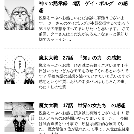
神々の黙示録 4話 ゲイ・ボルグ の感
想
悦楽るーぷへお越しいただき誠に有難うございま
す。 クーさんのゲイボルグが本領発揮するであろう
第４話の感想を述べてまいりたいと思います。 さて
前回、クーさんはまだ先があるんよなぁ～と訳知り
顔でカットイン …
魔女大戦 27話 『知』の力 の感想
悦楽るーぷへお越し頂き誠に有難うございます！今
日はいったいどんなモモをみせてくれるというので
す？ 早速お話の感想を述べていきたいと思いますが
感想という性質上お話のネタバレはもちろんの事、
わたくしの性質 …
魔女大戦 17話 世界の女たち の感想
悦楽るーぷへお越し頂き誠に有難うございます！ 新
規ふともものお時間がやってまいりました。 今回
は試合直後という事で、序盤は総評的な展開でし
た。 魔女階位１位が破れたって事で、来世は虫確定