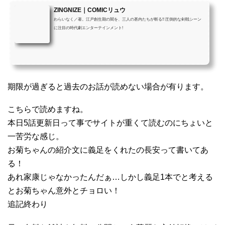
ZINGNIZE｜COMICリュウ
わらいなく／著。江戸創生期の闇を、三人の甚内たちが斬る!! 圧倒的な剣戟シーン
に注目の時代劇エンターテインメント!
期限が過ぎると過去のお話が読めない場合が有ります。
こちらで読めますね。
本日5話更新日って事でサイトが重くて読むのにちょいと
一苦労な感じ。
お菊ちゃんの紹介文に義足をくれたの長安って書いてあ
る！
あれ家康じゃなかったんだぁ…しかし義足1本でと考える
とお菊ちゃん意外とチョロい！
追記終わり