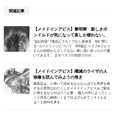
関連記事
【メイドインアビス】黎明卿 新しきボ
ンドルドが気になって夜しか寝れない。
”追記内容” 7巻読んでろくでなし新発見 8/6 ”閉じ
る” カートリッジについて 8/6追記 ベラフ&ヴエコ
さんの回想からろくでもない事に思い至ったので書
いてみます。 まずベラフの回想でのボ …
【メイドインアビス】殲滅のライザの人
物像を読んでみようの巻き
最新話ぁ…と呻いて読めるならなんぼでも奇声を発
する心意気なわたくしがメイドインアビスをご馳走
に例えるならやはりうな重… 職人の手によってじっ
くり丹念に納得いくまで仕上げられてこそうんま
ぁ！と絶叫出来る …