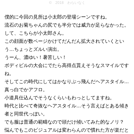
© 2018 わらいなく
僕的に今回の見所は小太郎の登場シーンですね。
流石のお菊ちゃんの尻でも半分では威力が足らなかった。
して、こちらが小太郎さん。
この顔面が数ページかけてだんだん拡大されていくとい
う…ちょっとズルい演出。
うーん、濃ゆい！暑苦しい！
ボディビルの大会にでたら高得点貰えそうなスマイルです
ね。
そしてこの時代にしてはかなりぶっ飛んだヘアスタイル…
真っ白でかアフロ。
小道具仕込んでそうなくらいもわっとしてますね。
時代と比べて奇抜なヘアスタイル…そう言えばとある傾き
者と同世代っぽい。
でも服は普通の範疇なので頭だけ傾いてみた的なノリ？
悩んでもこのビジュアルは変わらんので慣れた方が楽だと