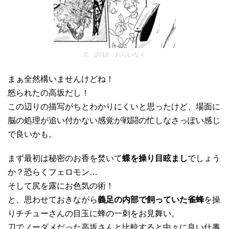
© 2018 わらいなく
まぁ全然構いませんけどね！
怒られたの高坂だし！
この辺りの描写がちとわかりにくいと思ったけど、場面に
脳の処理が追い付かない感覚が戦闘の忙しなさっぽい感じ
で良いかも。
まず最初は秘密のお香を焚いて
蝶を操り目眩まし
でしょう
か？恐らくフェロモン…
そして尻を露にお色気の術！
と、思わせておきながら
義足の内部で飼っていた雀蜂
を操
りチチューさんの目玉に蜂の一刺をお見舞い。
刀でノーダメだった高坂さんと比較すると中々に良い仕事