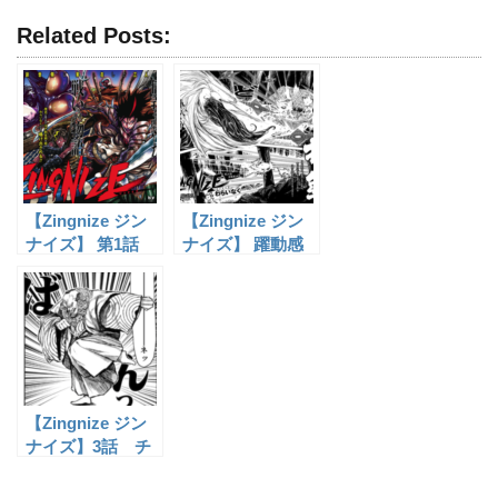
Related Posts:
【Zingnize ジン
【Zingnize ジン
ナイズ】 第1話
ナイズ】 躍動感
これは面白くなり
溢れる！零れる！
そう！
ほとばしる！第2
話 の感想。
【Zingnize ジン
ナイズ】3話 チ
ョーアンという
男 感想