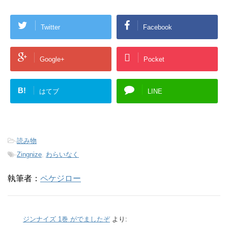
Twitter
Facebook
Google+
Pocket
B!
はてブ
LINE
-
読み物
-
Zingnize
,
わらいなく
執筆者：
ペケジロー
ジンナイズ 1巻 がでましたぞ
より: