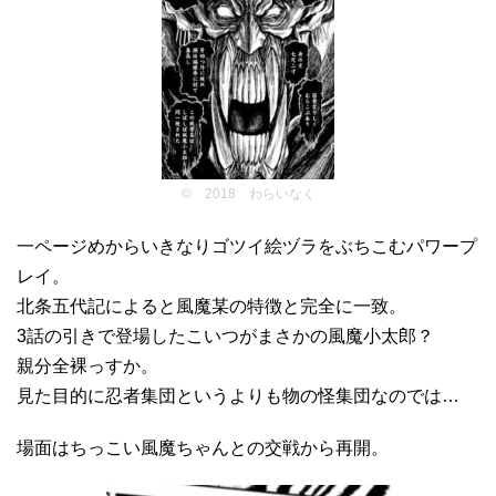
© 2018 わらいなく
一ページめからいきなりゴツイ絵ヅラをぶちこむパワープ
レイ。
北条五代記によると風魔某の特徴と完全に一致。
3話の引きで登場したこいつがまさかの風魔小太郎？
親分全裸っすか。
見た目的に忍者集団というよりも物の怪集団なのでは…
場面はちっこい風魔ちゃんとの交戦から再開。