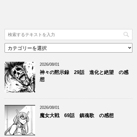
カ
テ
ゴ
2026/08/01
リ
ー
神々の黙示録 29話 進化と絶望 の感
想
2026/08/01
魔女大戦 69話 鎮魂歌 の感想