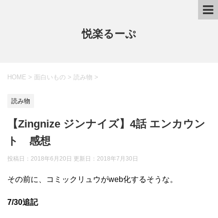
悦楽るーぷ
HOME
>
面白いもの
>
読み物
>
読み物
【Zingnize ジンナイズ】4話 エンカウン
ト 感想
投稿日：2018年6月20日 更新日：
2018年7月30日
その前に、コミックリュウがweb化するそうな。
7/30追記