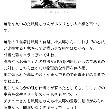
© 2018 わらいなく
竜巻を見つめた風魔ちゃんがポツリと小太郎様と言いま
す。
竜巻の生産者は風魔の首魁、小太郎さん…これまでの忍法
と比較すると竜巻って結構ガチな術ではなかろうか。
相当な強キャラっぽいですね。
高坂やらお菊ちゃんの忍法が幻術を利用したものであるの
に対し、こちらはかなり物理的な作用を伴う術。
風に煽られた高坂の顔面が歪んでるので正真正銘の竜巻で
すねこれ。
術になんらかの種か仕掛けが有ったとしても、ここまでの
竜巻を発生させる切欠がそもそもヤバそう。
チチューさんも風魔ちゃんも小太郎の登場に動揺がみられ
る事から、間違いなく強キャラでしょう！