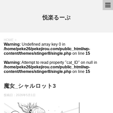
悦楽るーぷ
HOME
>
Warning
: Undefined array key 0 in
/home/peke26/pekejirou.com/public_html/wp-
content/themes/stinger8/single.php
on line
15
Warning
: Attempt to read property "cat_ID" on null in
/home/peke26/pekejirou.com/public_html/wp-
content/themes/stinger8/single.php
on line
15
魔女_シャルロット3
投稿日：
2026年5月1日