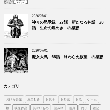
2026/07/01
神々の黙示録 27話 新たなる神話 28
話 生命の煌めき の感想
2026/07/01
魔女大戦 68話 終わらぬ欲望 の感想
カテゴリー
おけら長屋
お楽しみ
お菓子
お野菜
お魚
ゲーム
旅
映像作品
美味いもの
読み物
道具
釣り
雑記