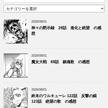
カ
テ
ゴ
2026/08/01
リ
ー
神々の黙示録 29話 進化と絶望 の感
想
2026/08/01
魔女大戦 69話 鎮魂歌 の感想
2026/08/01
終末のワルキューレ 122話 反撃の鉞
123話 絶望の歌 の感想