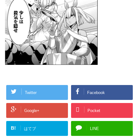
Twitter
Facebook
Google+
Pocket
B!
はてブ
LINE