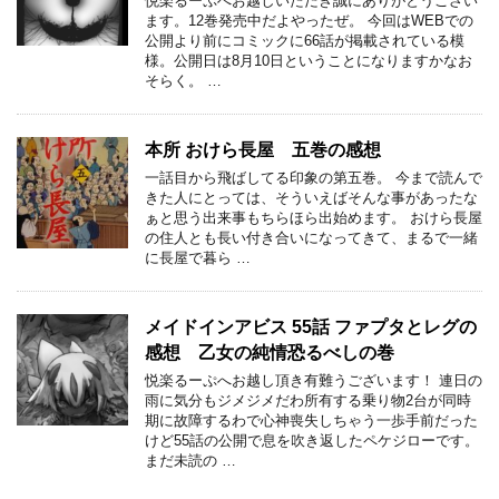
悦楽るーぷへお越しいただき誠にありがとうござい
ます。12巻発売中だよやったぜ。 今回はWEBでの
公開より前にコミックに66話が掲載されている模
様。公開日は8月10日ということになりますかなお
そらく。 …
本所 おけら長屋 五巻の感想
一話目から飛ばしてる印象の第五巻。 今まで読んで
きた人にとっては、そういえばそんな事があったな
ぁと思う出来事もちらほら出始めます。 おけら長屋
の住人とも長い付き合いになってきて、まるで一緒
に長屋で暮ら …
メイドインアビス 55話 ファプタとレグの
感想 乙女の純情恐るべしの巻
悦楽るーぷへお越し頂き有難うございます！ 連日の
雨に気分もジメジメだわ所有する乗り物2台が同時
期に故障するわで心神喪失しちゃう一歩手前だった
けど55話の公開で息を吹き返したペケジローです。
まだ未読の …