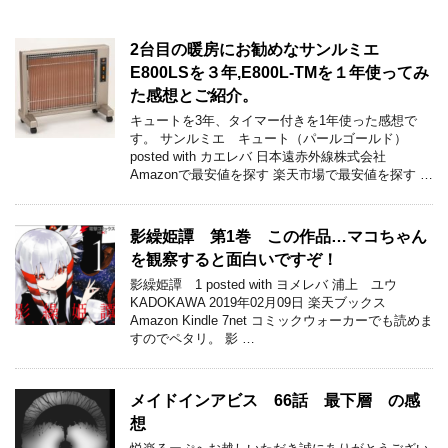
2台目の暖房にお勧めなサンルミエ
E800LSを３年,E800L-TMを１年使ってみ
た感想とご紹介。
キュートを3年、タイマー付きを1年使った感想で
す。 サンルミエ キュート（パールゴールド）
posted with カエレバ 日本遠赤外線株式会社
Amazonで最安値を探す 楽天市場で最安値を探す …
影繰姫譚 第1巻 この作品…マコちゃん
を観察すると面白いですぞ！
影繰姫譚 1 posted with ヨメレバ 浦上 ユウ
KADOKAWA 2019年02月09日 楽天ブックス
Amazon Kindle 7net コミックウォーカーでも読めま
すのでペタリ。 影 …
メイドインアビス 66話 最下層 の感
想