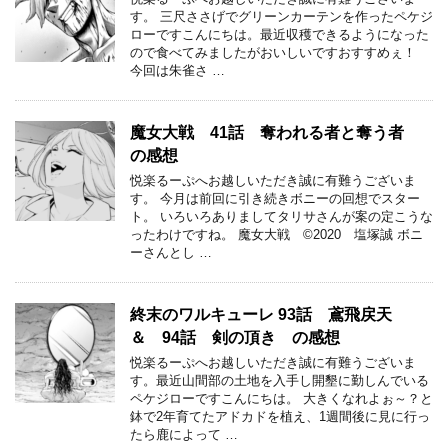
す。 三尺ささげでグリーンカーテンを作ったペケジ
ローですこんにちは。最近収穫できるようになった
ので食べてみましたがおいしいですおすすめぇ！
今回は朱雀さ …
魔女大戦 41話 奪われる者と奪う者
の感想
悦楽るーぷへお越しいただき誠に有難うございま
す。 今月は前回に引き続きボニーの回想でスター
ト。 いろいろありましてタリサさんが案の定こうな
ったわけですね。 魔女大戦 ©2020 塩塚誠 ボニ
ーさんとし …
終末のワルキューレ 93話 鳶飛戻天
＆ 94話 剣の頂き の感想
悦楽るーぷへお越しいただき誠に有難うございま
す。最近山間部の土地を入手し開墾に勤しんでいる
ペケジローですこんにちは。 大きくなれよぉ～？と
鉢で2年育てたアドカドを植え、1週間後に見に行っ
たら鹿によって …