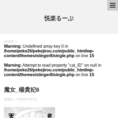
悦楽るーぷ
HOME
>
Warning
: Undefined array key 0 in
/home/peke26/pekejirou.com/public_html/wp-
content/themes/stinger8/single.php
on line
15
Warning
: Attempt to read property "cat_ID" on null in
/home/peke26/pekejirou.com/public_html/wp-
content/themes/stinger8/single.php
on line
15
魔女_楊貴妃6
投稿日：
2026年4月1日