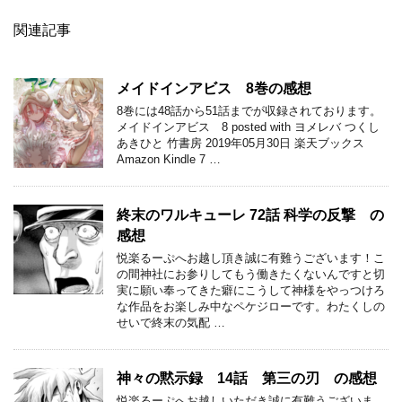
関連記事
メイドインアビス 8巻の感想
8巻には48話から51話までが収録されております。
メイドインアビス 8 posted with ヨメレバ つくし
あきひと 竹書房 2019年05月30日 楽天ブックス
Amazon Kindle 7 …
終末のワルキューレ 72話 科学の反撃 の
感想
悦楽るーぷへお越し頂き誠に有難うございます！こ
の間神社にお参りしてもう働きたくないんですと切
実に願い奉ってきた癖にこうして神様をやっつけろ
な作品をお楽しみ中なペケジローです。わたくしの
せいで終末の気配 …
神々の黙示録 14話 第三の刃 の感想
悦楽るーぷへお越しいただき誠に有難うございま