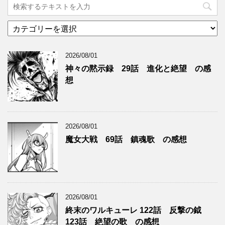
カ
テ
ゴ
2026/08/01
リ
ー
神々の黙示録 29話 進化と絶望 の感
想
2026/08/01
魔女大戦 69話 鎮魂歌 の感想
2026/08/01
終末のワルキューレ 122話 反撃の鉞
123話 絶望の歌 の感想