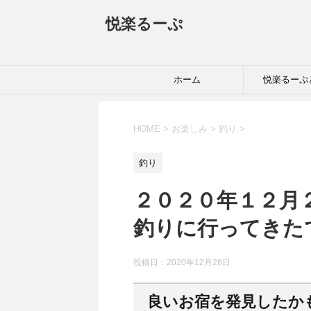
悦楽るーぷ
ホーム
悦楽るーぷ
HOME
>
お楽しみ
>
釣り
>
釣り
２０２０年１２月
釣りに行ってきた
投稿日：
2020年12月28日
良いお宿を発見したかも(