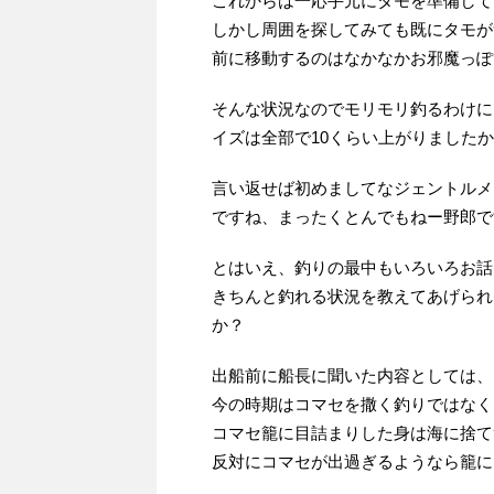
これからは一応手元にタモを準備して
しかし周囲を探してみても既にタモが
前に移動するのはなかなかお邪魔っぽ
そんな状況なのでモリモリ釣るわけに
イズは全部で10くらい上がりました
言い返せば初めましてなジェントルメ
ですね、まったくとんでもねー野郎で
とはいえ、釣りの最中もいろいろお話
きちんと釣れる状況を教えてあげられ
か？
出船前に船長に聞いた内容としては、
今の時期はコマセを撒く釣りではなく
コマセ籠に目詰まりした身は海に捨て
反対にコマセが出過ぎるようなら籠に