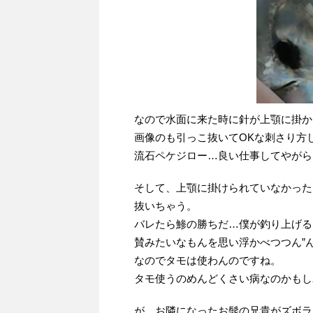
なので水面に来た時に針が上顎に掛か
画像のも引っこ抜いてOKな刺さり方
流石ペケジロー…良い仕事してやがらぁ(
そして、上顎に掛けられていなかった
抜いちゃう。
バレたら鯵の勝ちだ…僕が釣り上げる
賛みたいなもんを思い浮かべつつん”ん
なのでタモは使わんのですね。
タモ使うのめんどくさい病なのかもし
が、お隣になったお髭の兄貴がズボラ