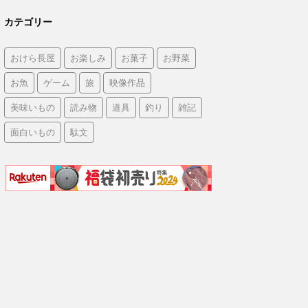
カテゴリー
おけら長屋
お楽しみ
お菓子
お野菜
お魚
ゲーム
旅
映像作品
美味いもの
読み物
道具
釣り
雑記
面白いもの
駄文