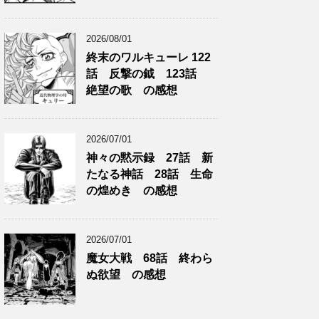
2026/08/01
終末のワルキューレ 122
話 反撃の鉞 123話
絶望の歌 の感想
2026/07/01
神々の黙示録 27話 新
たなる神話 28話 生命
の煌めき の感想
2026/07/01
魔女大戦 68話 終わら
ぬ欲望 の感想