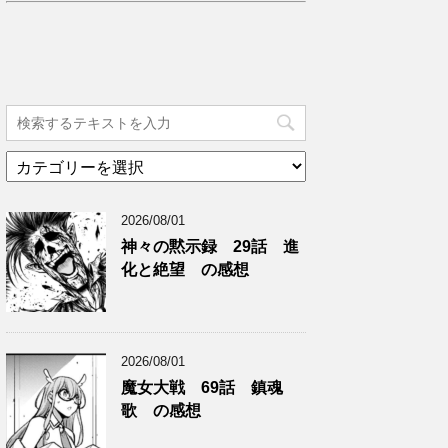
カ
テ
ゴ
2026/08/01
リ
ー
神々の黙示録 29話 進
化と絶望 の感想
2026/08/01
魔女大戦 69話 鎮魂
歌 の感想