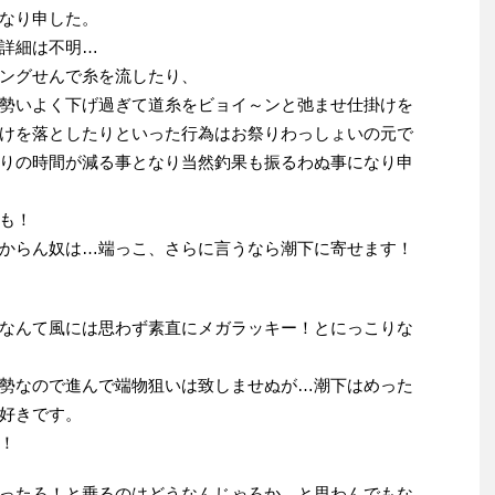
なり申した。
詳細は不明…
ングせんで糸を流したり、
勢いよく下げ過ぎて道糸をビョイ～ンと弛ませ仕掛けを
けを落としたりといった行為はお祭りわっしょいの元で
りの時間が減る事となり当然釣果も振るわぬ事になり申
も！
からん奴は…端っこ、さらに言うなら潮下に寄せます！
なんて風には思わず素直にメガラッキー！とにっこりな
勢なので進んで端物狙いは致しませぬが…潮下はめった
好きです。
！
ったろ！と乗るのはどうなんじゃろか…と思わんでもな