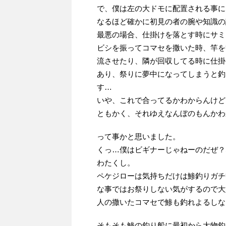
で、僕は左の大ドモに配置される事に
なるほど確かに初見の者の腕や知識の
最悪の場合、仕掛けを落とす時にサミ
ビシを振ってコマセを撒いた時、竿を
流させたり、隣が回収してる時に仕掛
あり、祭りに夢中になってしまうと釣
す…
いや、これで合ってるかわからんけど
ともかく、それゆえなんぼのもんかわ
って事かと思いました。
くっ…僕はビギナーじゃねーのだぜ？
わたくし。
ペケジローは気持ちだけは鯵釣りガチ
な事ではお祭りしない気がするので大
人の撒いたコマセで鯵も釣れよるしな
そもそも鯵の釣り船に最初から大物釣