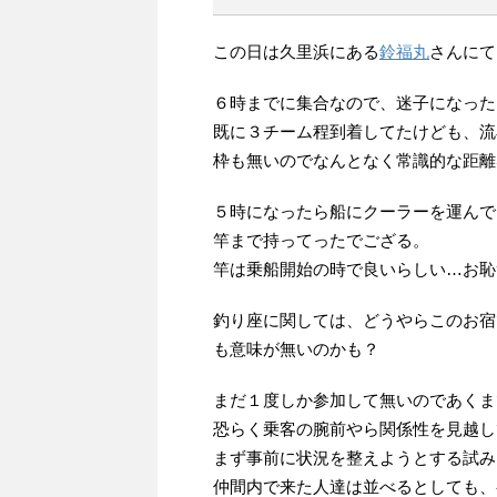
この日は久里浜にある
鈴福丸
さんにて
６時までに集合なので、迷子になった
既に３チーム程到着してたけども、流
枠も無いのでなんとなく常識的な距離
５時になったら船にクーラーを運んで
竿まで持ってったでござる。
竿は乗船開始の時で良いらしい…お恥
釣り座に関しては、どうやらこのお宿
も意味が無いのかも？
まだ１度しか参加して無いのであくま
恐らく乗客の腕前やら関係性を見越し
まず事前に状況を整えようとする試み
仲間内で来た人達は並べるとしても、