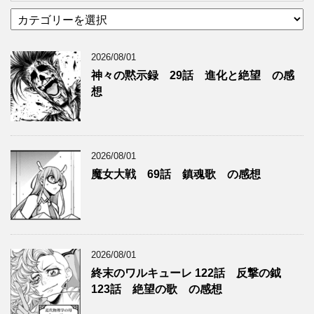
カ
テ
ゴ
2026/08/01
リ
ー
神々の黙示録 29話 進化と絶望 の感
想
2026/08/01
魔女大戦 69話 鎮魂歌 の感想
2026/08/01
終末のワルキューレ 122話 反撃の鉞
123話 絶望の歌 の感想