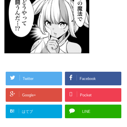
Twitter
Facebook
Google+
Pocket
B!
はてブ
LINE