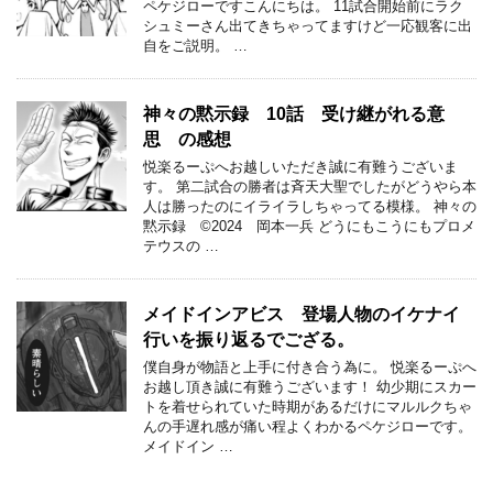
ペケジローですこんにちは。 11試合開始前にラク
シュミーさん出てきちゃってますけど一応観客に出
自をご説明。 …
神々の黙示録 10話 受け継がれる意
思 の感想
悦楽るーぷへお越しいただき誠に有難うございま
す。 第二試合の勝者は斉天大聖でしたがどうやら本
人は勝ったのにイライラしちゃってる模様。 神々の
黙示録 ©2024 岡本一兵 どうにもこうにもプロメ
テウスの …
メイドインアビス 登場人物のイケナイ
行いを振り返るでござる。
僕自身が物語と上手に付き合う為に。 悦楽るーぷへ
お越し頂き誠に有難うございます！ 幼少期にスカー
トを着せられていた時期があるだけにマルルクちゃ
んの手遅れ感が痛い程よくわかるペケジローです。
メイドイン …