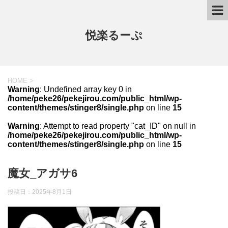
悦楽るーぷ
HOME
>
Warning
: Undefined array key 0 in
/home/peke26/pekejirou.com/public_html/wp-
content/themes/stinger8/single.php
on line
15
Warning
: Attempt to read property "cat_ID" on null in
/home/peke26/pekejirou.com/public_html/wp-
content/themes/stinger8/single.php
on line
15
魔女_アガサ6
投稿日：
2025年8月1日