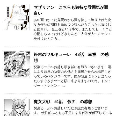
マザリアン こちらも独特な雰囲気が面
白い
あの面白かった鬼死ねから満を持して練り上げた次
なる作品に期待を高めつつ読んだらこちらも負けじ
と面白い。 全三巻という事で、またしても…！？と
心配しちゃったけどきちんと主人公が人生にケジメ
を付けたところ …
終末のワルキューレ 48話 幸福 の感
想
悦楽るーぷへお越し頂き誠に有難うございます。雨
により頭皮の防御力の低さを痛感させられ憔悴しき
っているペケジローです。雨が頭皮にトンと当たっ
たらすぐさまツーと額に来よりますのでね、トン・
ツー・トントン・ …
魔女大戦 51話 仮面 の感想
悦楽るーぷへお越しいただき誠に有難うございま
す。 慢性的ふともも不足により代謝が低下している