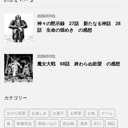
2026/07/01
神々の黙示録 27話 新たなる神話 28
話 生命の煌めき の感想
2026/07/01
魔女大戦 68話 終わらぬ欲望 の感想
カテゴリー
おけら長屋
お楽しみ
お菓子
お野菜
お魚
ゲーム
旅
映像作品
美味いもの
読み物
道具
釣り
雑記