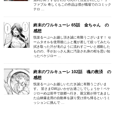
ファブル 奇しくもこの作品は僕が職場でのコミック
テロ …
終末のワルキューレ 65話 金ちゃん の
感想
悦楽るーぷへお越し頂き誠に有難うございます！ セ
ームタオルを使用後にふと魔が差して絞ってみたら
拭き取った汗が滝のように流れすごーいと感動した
ものの、手がおっさん臭に汚染され身の程を思い知
ったペケジロー …
終末のワルキューレ 102話 魂の救済 の
感想
悦楽るーぷへお越しいただき誠に有難うございま
す。 皆さまGWはいかがお過ごしでしょうか！ペケ
ジローめは前半で故郷へ行き、親父殿が持てあまし
た山林爆走用の自動車を譲り受け持ち帰るというミ
ッションに挑んで …