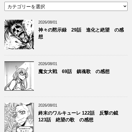
カ
テ
ゴ
2026/08/01
リ
ー
神々の黙示録 29話 進化と絶望 の感
想
2026/08/01
魔女大戦 69話 鎮魂歌 の感想
2026/08/01
終末のワルキューレ 122話 反撃の鉞
123話 絶望の歌 の感想