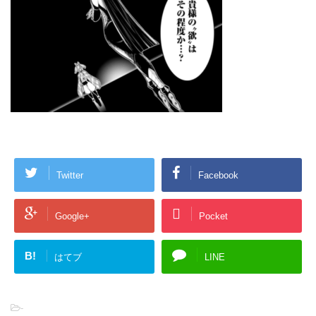
Twitter
Facebook
Google+
Pocket
B!
はてブ
LINE
-