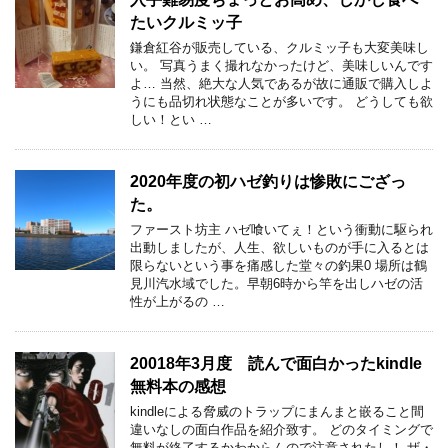
たいクルミッ子
鎌倉紅谷が販売している、クルミッ子も大変美味し
い。 写真うまく撮れなかったけど、美味しいんです
よ… 当然、絶大な人気であるが故に通販で購入しよ
うにも品切れ状態なことが多いです。 どうしても欲
しい！とい …
2020年度の初ハゼ釣りは惨敗にござっ
た。
ファースト坊主 ハゼ喰いてぇ！という衝動に駆られ
出動しましたが、人生、欲しいものが手に入るとは
限らないという事を痛感した堂々の釣果0 場所は鶴
見川汽水域でした。早朝6時から竿を出しハゼの活
性が上がるの …
20018年3月度 読んで面白かったkindle
無料本の感想
kindleによる脅威のトラップにまんまと嵌ること間
違いなしの面白作品を紹介致す。 どのタイミングで
無料が終了するかわからんので注意されたし！ ザ・