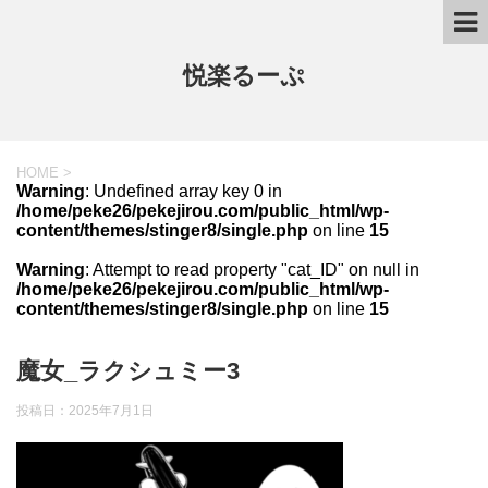
悦楽るーぷ
HOME
>
Warning
: Undefined array key 0 in
/home/peke26/pekejirou.com/public_html/wp-
content/themes/stinger8/single.php
on line
15
Warning
: Attempt to read property "cat_ID" on null in
/home/peke26/pekejirou.com/public_html/wp-
content/themes/stinger8/single.php
on line
15
魔女_ラクシュミー3
投稿日：
2025年7月1日