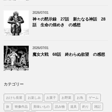
2026/07/01
神々の黙示録 27話 新たなる神話 28
話 生命の煌めき の感想
2026/07/01
魔女大戦 68話 終わらぬ欲望 の感想
カテゴリー
おけら長屋
お楽しみ
お菓子
お野菜
お魚
ゲーム
旅
映像作品
美味いもの
読み物
道具
釣り
雑記