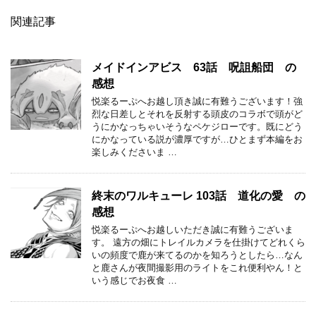
関連記事
メイドインアビス 63話 呪詛船団 の
感想
悦楽るーぷへお越し頂き誠に有難うございます！強
烈な日差しとそれを反射する頭皮のコラボで頭がど
うにかなっちゃいそうなペケジローです。既にどう
にかなっている説が濃厚ですが…ひとまず本編をお
楽しみくださいま …
終末のワルキューレ 103話 道化の愛 の
感想
悦楽るーぷへお越しいただき誠に有難うございま
す。 遠方の畑にトレイルカメラを仕掛けてどれくら
いの頻度で鹿が来てるのかを知ろうとしたら…なん
と鹿さんが夜間撮影用のライトをこれ便利やん！と
いう感じでお夜食 …