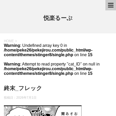
悦楽るーぷ
HOME
>
Warning
: Undefined array key 0 in
/home/peke26/pekejirou.com/public_html/wp-
content/themes/stinger8/single.php
on line
15
Warning
: Attempt to read property "cat_ID" on null in
/home/peke26/pekejirou.com/public_html/wp-
content/themes/stinger8/single.php
on line
15
終末_フレック
投稿日：
2026年7月1日