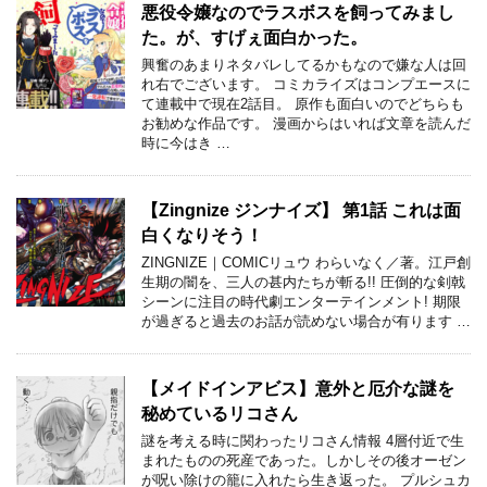
悪役令嬢なのでラスボスを飼ってみまし
た。が、すげぇ面白かった。
興奮のあまりネタバレしてるかもなので嫌な人は回
れ右でございます。 コミカライズはコンプエースに
て連載中で現在2話目。 原作も面白いのでどちらも
お勧めな作品です。 漫画からはいれば文章を読んだ
時に今はき …
【Zingnize ジンナイズ】 第1話 これは面
白くなりそう！
ZINGNIZE｜COMICリュウ わらいなく／著。江戸創
生期の闇を、三人の甚内たちが斬る!! 圧倒的な剣戟
シーンに注目の時代劇エンターテインメント! 期限
が過ぎると過去のお話が読めない場合が有ります …
【メイドインアビス】意外と厄介な謎を
秘めているリコさん
謎を考える時に関わったリコさん情報 4層付近で生
まれたものの死産であった。しかしその後オーゼン
が呪い除けの籠に入れたら生き返った。 プルシュカ