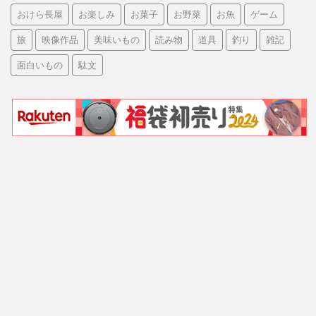
おけら長屋
お楽しみ
お菓子
お野菜
お魚
ゲーム
旅
映像作品
美味いもの
読み物
道具
釣り
雑記
面白いもの
駄文