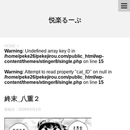
悦楽るーぷ
HOME
>
Warning
: Undefined array key 0 in
/home/peke26/pekejirou.com/public_html/wp-
content/themes/stinger8/single.php
on line
15
Warning
: Attempt to read property "cat_ID" on null in
/home/peke26/pekejirou.com/public_html/wp-
content/themes/stinger8/single.php
on line
15
終末_八重２
投稿日：
2026年5月1日