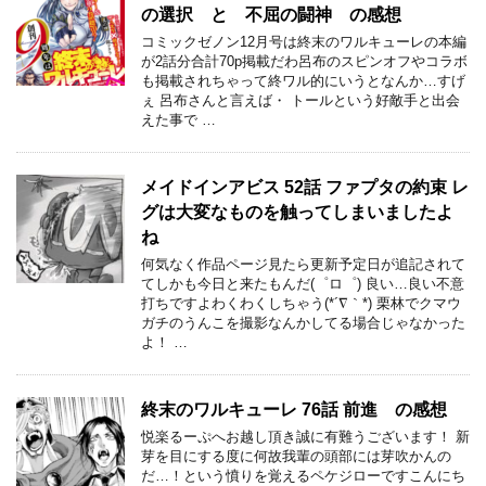
の選択 と 不屈の闘神 の感想
コミックゼノン12月号は終末のワルキューレの本編
が2話分合計70p掲載だわ呂布のスピンオフやコラボ
も掲載されちゃって終ワル的にいうとなんか…すげ
ぇ 呂布さんと言えば・ トールという好敵手と出会
えた事で …
メイドインアビス 52話 ファプタの約束 レ
グは大変なものを触ってしまいましたよ
ね
何気なく作品ページ見たら更新予定日が追記されて
てしかも今日と来たもんだ(゜ロ゜) 良い…良い不意
打ちですよわくわくしちゃう(*´∇｀*) 栗林でクマウ
ガチのうんこを撮影なんかしてる場合じゃなかった
よ！ …
終末のワルキューレ 76話 前進 の感想
悦楽るーぷへお越し頂き誠に有難うございます！ 新
芽を目にする度に何故我輩の頭部には芽吹かんの
だ…！という憤りを覚えるペケジローですこんにち