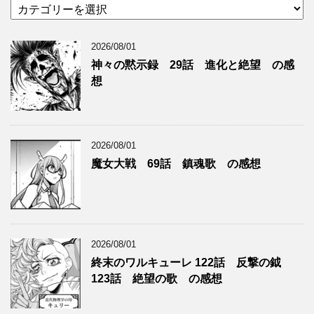
カ
テ
ゴ
2026/08/01
リ
ー
神々の黙示録 29話 進化と絶望 の感
想
2026/08/01
魔女大戦 69話 鎮魂歌 の感想
2026/08/01
終末のワルキューレ 122話 反撃の鉞
123話 絶望の歌 の感想