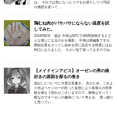
は。 それでは気になったコマをお借りしつつ76話
の感想を述べて …
鶏むね肉がパサパサにならない温度を試
してみた。
2019/08/31 追記 今回は60℃で1時間加熱するとど
んな感じになるのかを撮影。 中身は雑編集ですが、
開始位置をカットし始める所に設定する程度にはお
利口になりました。 小さい包丁使ってますのでね
…
【メイドインアビス】オーゼンの男の娘
好きの原因を探るの巻き
追記したついでに今更注意書き。 念のため、これよ
り先はペケジローの狂った妄想により各個人の世界
観を損なう恐れがございますので…御免なすって！
暇なのでオーゼンの趣味について考える。 僕っ娘だ
と思ってい …