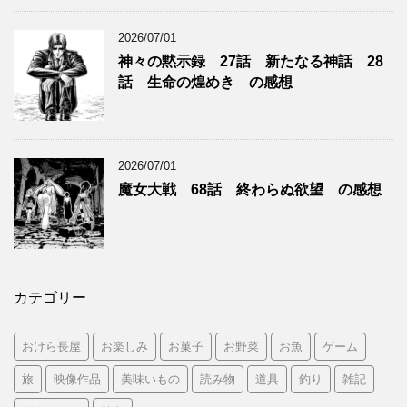
2026/07/01
神々の黙示録 27話 新たなる神話 28
話 生命の煌めき の感想
2026/07/01
魔女大戦 68話 終わらぬ欲望 の感想
カテゴリー
おけら長屋
お楽しみ
お菓子
お野菜
お魚
ゲーム
旅
映像作品
美味いもの
読み物
道具
釣り
雑記