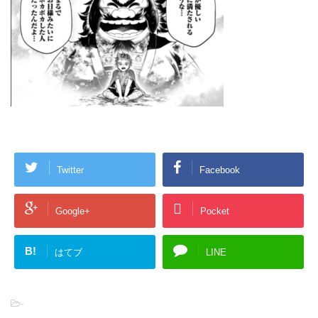
Twitter
Facebook
Google+
Pocket
B!
はてブ
LINE
-