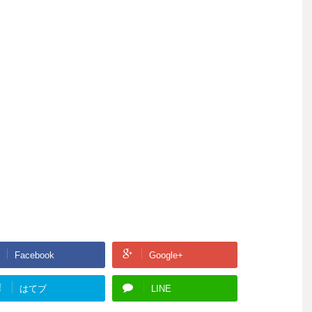
Facebook
Google+
!
はてブ
LINE