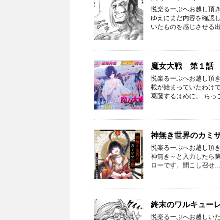
悦楽るーぷへお越し頂
ゆえにまだ内容を確認し
いたものを感じさせる出
魔女大戦 第１話
悦楽るーぷへお越し頂き
載が始まっていたわけ
葛藤するはめに。 ちっ
神無き世界のカミ
悦楽るーぷへお越し頂
神無き～と入力したら第
ローです。聞こし召せ…
終末のワルキューレ
悦楽るーぷへお越しいた