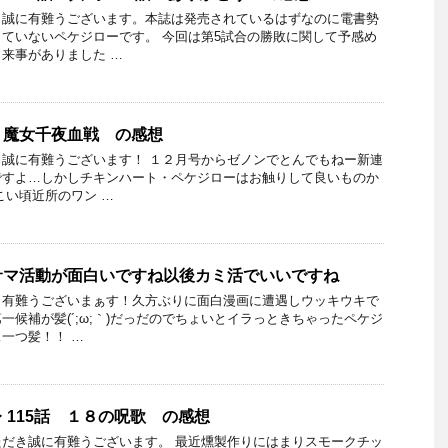
き誠に有難うございます。本誌は発売されているはずなのに電書勢
ていないペケジローです。 今回は第5試合の勝敗に関して予感め
来事がありました …
 魔女千夜血戦 の感想
誠に有難うございます！ １２月号からゼノンでとんでもねー新連
ですよ…しかしチキンハート・ペケジローはお触りして良いものか
こい頃近所のワン …
サマ活動が面白いですね以後カミ活でいいですね
き有難うございまぁす！久方ぶりに面白漫画に遭遇しウッキウキで
一候補が髪(´;ω;｀)だっだのでちょいとイラっときちゃったペケジ
一つ髪！！ …
 115話 １８の呪歌 の感想
だき誠に有難うございます。 最近燻製作りにはまりスモークチッ