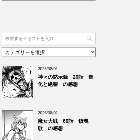
カ
テ
ゴ
2026/08/01
リ
ー
神々の黙示録 29話 進
化と絶望 の感想
2026/08/01
魔女大戦 69話 鎮魂
歌 の感想