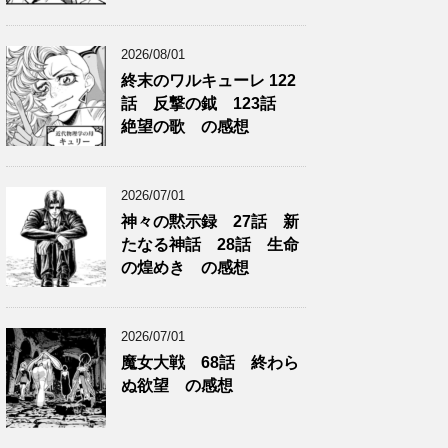
2026/08/01
終末のワルキューレ 122
話 反撃の鉞 123話
絶望の歌 の感想
2026/07/01
神々の黙示録 27話 新
たなる神話 28話 生命
の煌めき の感想
2026/07/01
魔女大戦 68話 終わら
ぬ欲望 の感想