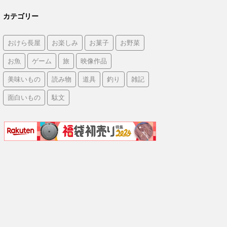
カテゴリー
おけら長屋
お楽しみ
お菓子
お野菜
お魚
ゲーム
旅
映像作品
美味いもの
読み物
道具
釣り
雑記
面白いもの
駄文