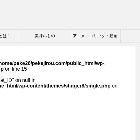
とは！
美味いもの
アニメ・コミック・動画
/home/peke26/pekejirou.com/public_html/wp-
hp
on line
15
cat_ID" on null in
ic_html/wp-content/themes/stinger8/single.php
on