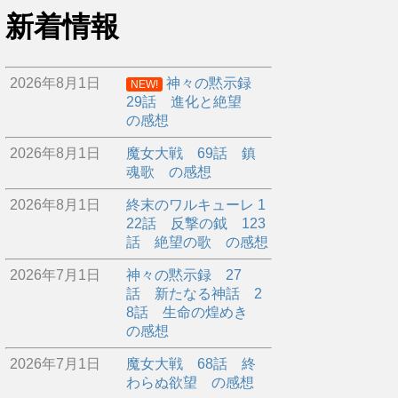
新着情報
2026年8月1日
神々の黙示録
NEW!
29話 進化と絶望
の感想
2026年8月1日
魔女大戦 69話 鎮
魂歌 の感想
2026年8月1日
終末のワルキューレ 1
22話 反撃の鉞 123
話 絶望の歌 の感想
2026年7月1日
神々の黙示録 27
話 新たなる神話 2
8話 生命の煌めき
の感想
2026年7月1日
魔女大戦 68話 終
わらぬ欲望 の感想