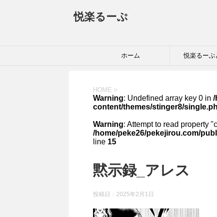
悦楽るーぷ
ホーム
悦楽るーぷ
HOME
>
Warning
: Undefined array key 0 in
content/themes/stinger8/single.p
Warning
: Attempt to read property "
/home/peke26/pekejirou.com/publ
line
15
黙示録_アレス
投稿日：
2025年2月1日