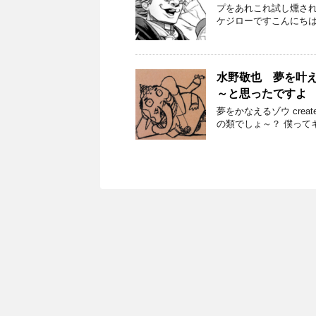
プをあれこれ試し燻さ
ケジローですこんにちは
水野敬也 夢を叶
～と思ったですよ
夢をかなえるゾウ create
の類でしょ～？ 僕って