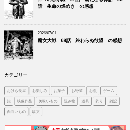
話 生命の煌めき の感想
2026/07/01
魔女大戦 68話 終わらぬ欲望 の感想
カテゴリー
おけら長屋
お楽しみ
お菓子
お野菜
お魚
ゲーム
旅
映像作品
美味いもの
読み物
道具
釣り
雑記
面白いもの
駄文