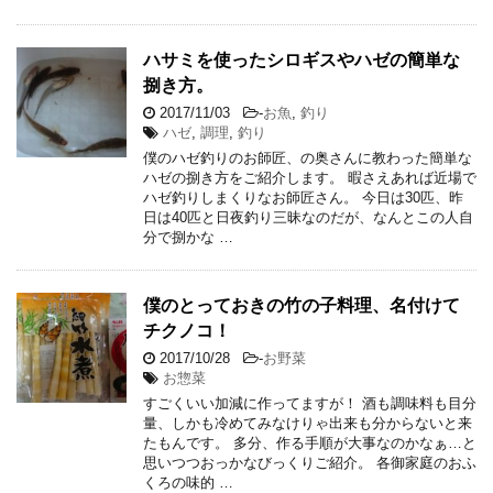
ハサミを使ったシロギスやハゼの簡単な
捌き方。
2017/11/03
-
お魚
,
釣り
ハゼ
,
調理
,
釣り
僕のハゼ釣りのお師匠、の奥さんに教わった簡単な
ハゼの捌き方をご紹介します。 暇さえあれば近場で
ハゼ釣りしまくりなお師匠さん。 今日は30匹、昨
日は40匹と日夜釣り三昧なのだが、なんとこの人自
分で捌かな …
僕のとっておきの竹の子料理、名付けて
チクノコ！
2017/10/28
-
お野菜
お惣菜
すごくいい加減に作ってますが！ 酒も調味料も目分
量、しかも冷めてみなけりゃ出来も分からないと来
たもんです。 多分、作る手順が大事なのかなぁ…と
思いつつおっかなびっくりご紹介。 各御家庭のおふ
くろの味的 …