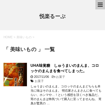
悦楽るーぷ
HOME
>
美味いもの
>
「 美味いもの 」 一覧
UHA味覚糖 しゅうまいのまんま、コロ
ッケのまんまを食べてしまった。
2017/11/06
-
お菓子
お菓子
しゅうまいのまんま、コロッケのまんまどちらも本
当に味はそのまんま。 明石家さんまさんに食べても
らい、ホンマや…！という感想を頂くべき逸品だ。
茸のまんまは怖気づいて購入に至ってませんね。 茸
臭が驚異の …