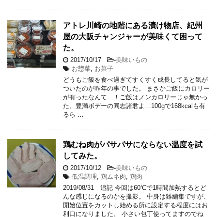
アトレ川崎の地階にある漬け物店、紀州
屋の大阪チャンジャーが美味くて困って
た。
2017/10/17
-
美味いもの
お惣菜
,
お菓子
どうもご飯を食べ過ぎてすくすく成長してると気が
ついたのが昨年の事でした。 まさかご飯にカロリー
が有ったなんて…！ご飯はノンカロリーじゃ無かっ
た。豊満ボデーの同志諸君よ…100gで168kcalも有
るら …
鶏むね肉がパサパサにならない温度を試
してみた。
2017/10/12
-
美味いもの
低温調理
,
鶏ムネ肉
,
鶏肉
2019/08/31 追記 今回は60℃で1時間加熱するとど
んな感じになるのかを撮影。 中身は雑編集ですが、
開始位置をカットし始める所に設定する程度にはお
利口になりました。 小さい包丁使ってますのでね