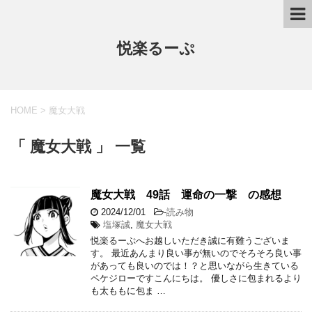
悦楽るーぷ
HOME
>
魔女大戦
「 魔女大戦 」 一覧
魔女大戦 49話 運命の一撃 の感想
2024/12/01
-
読み物
塩塚誠
,
魔女大戦
悦楽るーぷへお越しいただき誠に有難うございま
す。 最近あんまり良い事が無いのでそろそろ良い事
があっても良いのでは！？と思いながら生きている
ペケジローですこんにちは。 優しさに包まれるより
も太ももに包ま …