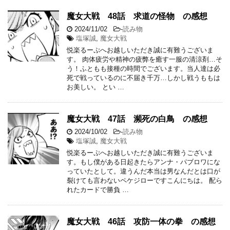
魔女大戦 48話 求道の怪物 の感想
2024/11/02
-
読み物
塩塚誠
,
魔女大戦
悦楽るーぷへお越しいただき誠に有難うございま
す。 肉体疲労や精神の疲弊を癒す一服の清涼剤…そ
う！ふともも接種の時間でございます。当人達は必
死で戦っているのに不届き千万…しかし戦うももは
お美しい。 とい …
魔女大戦 47話 瀕死の白鳥 の感想
2024/10/02
-
読み物
塩塚誠
,
魔女大戦
悦楽るーぷへお越しいただき誠に有難うございま
す。もし僕がある日起きたらアンナ・パブロワにな
っていたとして。違うんだ本当は男なんだとは口が
裂けても言わないペケジローですこんにちは。 配ら
れたカードで勝負 …
魔女大戦 46話 攻防一体の拳 の感想