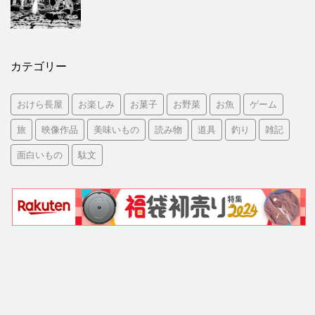
カテゴリー
おけら長屋
お楽しみ
お菓子
お野菜
お魚
ゲーム
旅
映像作品
美味いもの
読み物
道具
釣り
雑記
面白いもの
駄文