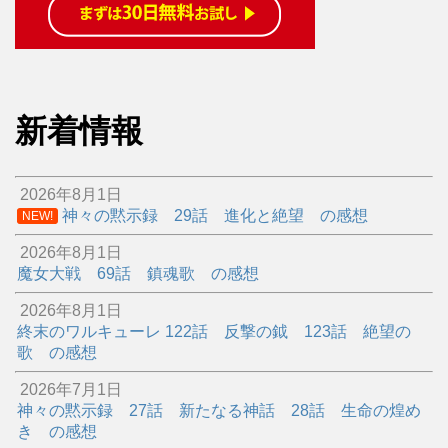
新着情報
2026年8月1日
神々の黙示録 29話 進化と絶望 の感想
NEW!
2026年8月1日
魔女大戦 69話 鎮魂歌 の感想
2026年8月1日
終末のワルキューレ 122話 反撃の鉞 123話 絶望の
歌 の感想
2026年7月1日
神々の黙示録 27話 新たなる神話 28話 生命の煌め
き の感想