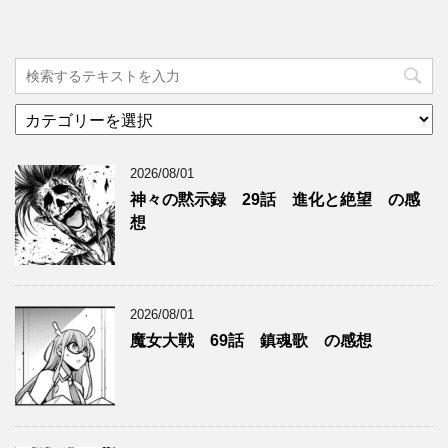
カ
テ
ゴ
2026/08/01
リ
ー
神々の黙示録 29話 進化と絶望 の感
想
2026/08/01
魔女大戦 69話 鎮魂歌 の感想