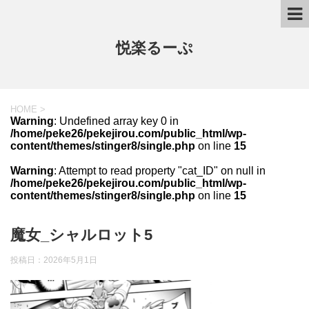
悦楽るーぷ
HOME
>
Warning
: Undefined array key 0 in
/home/peke26/pekejirou.com/public_html/wp-
content/themes/stinger8/single.php
on line
15
Warning
: Attempt to read property "cat_ID" on null in
/home/peke26/pekejirou.com/public_html/wp-
content/themes/stinger8/single.php
on line
15
魔女_シャルロット5
投稿日：
2026年5月1日