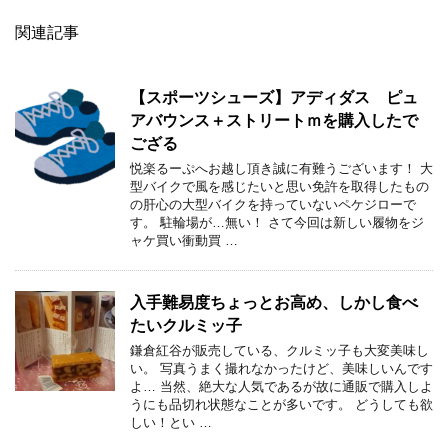
関連記事
【スポーツシューズ】アディダス ピュ
アバウンス＋ストリートｍを購入したで
ござる
悦楽るーぷへお越し頂き誠に有難うございます！ 大
型バイクで風を感じたいと思い免許を取得したもの
の肝心の大型バイクを持っていないペケジローで
す。 駐輪場が…無い！ さて今回は新しい履物をジ
ャケ買い衝動買 …
入手難易度ちょっとお高め、しかし食べ
たいクルミッ子
鎌倉紅谷が販売している、クルミッ子も大変美味し
い。 写真うまく撮れなかったけど、美味しいんです
よ… 当然、絶大な人気であるが故に通販で購入しよ
うにも品切れ状態なことが多いです。 どうしても欲
しい！とい …