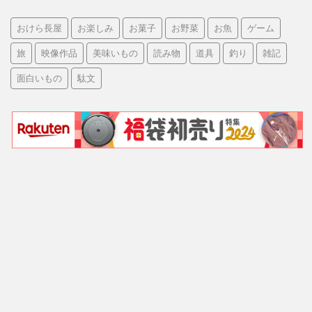
おけら長屋
お楽しみ
お菓子
お野菜
お魚
ゲーム
旅
映像作品
美味いもの
読み物
道具
釣り
雑記
面白いもの
駄文