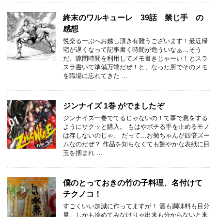
終末のワルキューレ 39話 禁じ手 の
感想
悦楽るーぷへお越し頂き有難うございます！最近帰
宅が遅くなって記事書く時間が危ういなぁ…そう
だ、隙間時間を利用してメモ書きじゃーい！とスラ
スラ書いて準備万端だぜ！と、なった所でそのメモ
を職場に忘れてきた …
ジンナイズ 1巻 がでましたぞ
ジンナイズ一巻でてるじゃないの！て事で息をする
ようにサクッと購入。 もはやポチる手を止めるモノ
は存しないのじゃ。 だって…お菊ちゃんが四倍ズー
ムなのだぜ？ 作品を知らなくても艶やかな表紙に目
玉を掴まれ …
僕のとっておきの竹の子料理、名付けて
チクノコ！
すごくいい加減に作ってますが！ 酒も調味料も目分
量、しかも冷めてみなけりゃ出来も分からないと来