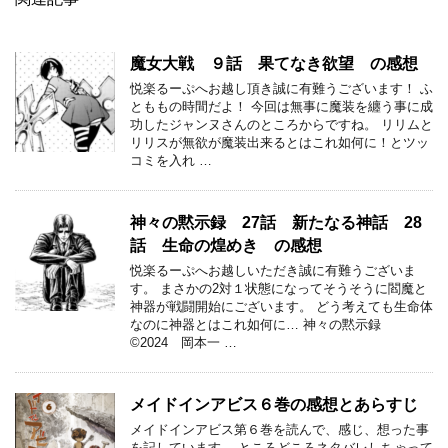
魔女大戦 ９話 果てなき欲望 の感想
悦楽るーぷへお越し頂き誠に有難うございます！ ふ
とももの時間だよ！ 今回は無事に魔装を纏う事に成
功したジャンヌさんのところからですね。 リリムと
リリスが無欲が魔装出来るとはこれ如何に！とツッ
コミを入れ …
神々の黙示録 27話 新たなる神話 28
話 生命の煌めき の感想
悦楽るーぷへお越しいただき誠に有難うございま
す。 まさかの2対１状態になってそうそうに閻魔と
神器が戦闘開始にございます。 どう考えても生命体
なのに神器とはこれ如何に… 神々の黙示録
©2024 岡本一 …
メイドインアビス６巻の感想とあらすじ
メイドインアビス第６巻を読んで、感じ、想った事
を記しています。 ところどころネタバレしちゃって