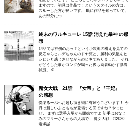
ますので、初見は作品で！というスタイルの方は、
スルーした方が良いです。 既に作品を知っていて、
あの部分につ …
終末のワルキューレ 15話 消えた暴神 の感
想
14話では神側のおっ？という小次郎の構えを見ての
反応やらヒルデちゃんのドヤ顔と、勝利の気配をヒ
シヒシと感じさせながらのヒキでありました。 それ
がどうした事かゴングが鳴った後も両者動かず膠着
状態。 © …
魔女大戦 21話 『女帝』と『王妃』
の感想
悦楽るーぷへお越し頂き誠に有難うございます！ 今
月は新しいふとももが登場する回ですね？やった
ぜ。 まずは選手入場から開始ですよ 初手はおなじ
みのマリーさんからの入場で… 魔女大戦 ©2020
塩塚誠 …