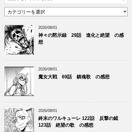
カ
テ
ゴ
2026/08/01
リ
ー
神々の黙示録 29話 進化と絶望 の感
想
2026/08/01
魔女大戦 69話 鎮魂歌 の感想
2026/08/01
終末のワルキューレ 122話 反撃の鉞
123話 絶望の歌 の感想