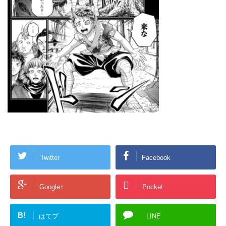
Twitter
Facebook
Google+
Pocket
B!
はてブ
LINE