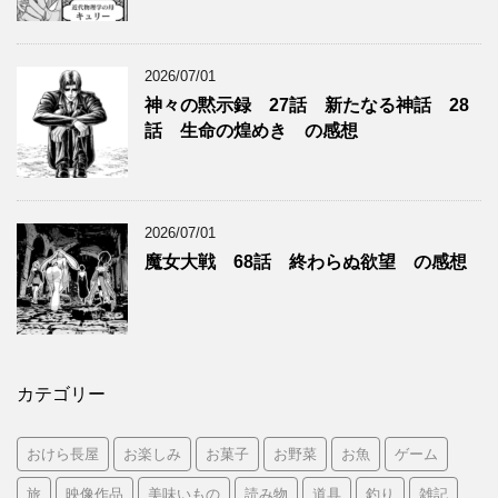
2026/07/01
神々の黙示録 27話 新たなる神話 28
話 生命の煌めき の感想
2026/07/01
魔女大戦 68話 終わらぬ欲望 の感想
カテゴリー
おけら長屋
お楽しみ
お菓子
お野菜
お魚
ゲーム
旅
映像作品
美味いもの
読み物
道具
釣り
雑記