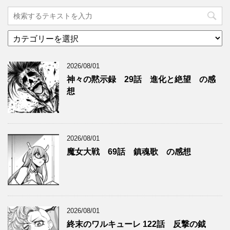
カ
テ
ゴ
2026/08/01
リ
ー
神々の黙示録 29話 進化と絶望 の感
想
2026/08/01
魔女大戦 69話 鎮魂歌 の感想
2026/08/01
終末のワルキューレ 122話 反撃の鉞