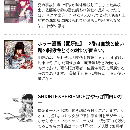
交通事故に遭い何故か幽体離脱してしまった高校
生、佐藤旭が鈴の音に誘われ神社へ足を向けたら
ば。 そこで出会った巫女さんやってる碓氷伊織と土
地神の珠姫様に助けられて始まる目指せ復活な物
語。 わがいほは – …
ホラー漫画【屍牙姫】 2巻は血族と使い
魔の関係性とその対比が面白い。
比較の為、それぞれの関係を確認します。 まずはお
約束 ※引用した画像は全て屍牙姫1巻と2巻からの
ものであり、著作権は著者・佐藤洋寿氏に帰属する
ものであります。 美輪子と修（1巻時点） 修が使い
魔になっ …
SHIORI EXPERIENCEはやっぱ面白いな
ー
悦楽るーぷへお越し頂き誠に有難うございます。シ
オエクだけはコミック派で常に最新刊をモジモジし
ながら待っているペケジローです。 僕が面白く読ん
でるこちらの作品はマンガUP!のアプリ版で無料ポ