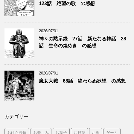
123話 絶望の歌 の感想
2026/07/01
神々の黙示録 27話 新たなる神話 28
話 生命の煌めき の感想
2026/07/01
魔女大戦 68話 終わらぬ欲望 の感想
カテゴリー
おけら長屋
お楽しみ
お菓子
お野菜
お魚
ゲーム