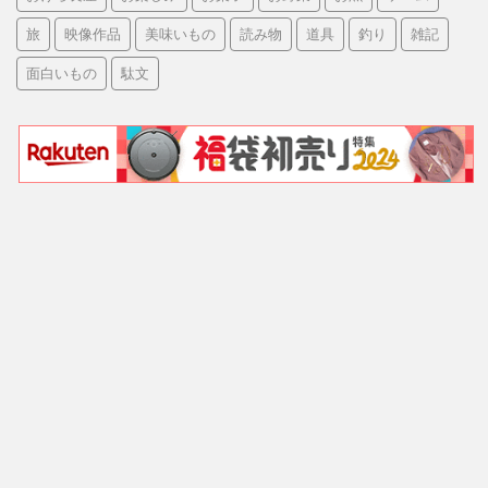
旅
映像作品
美味いもの
読み物
道具
釣り
雑記
面白いもの
駄文