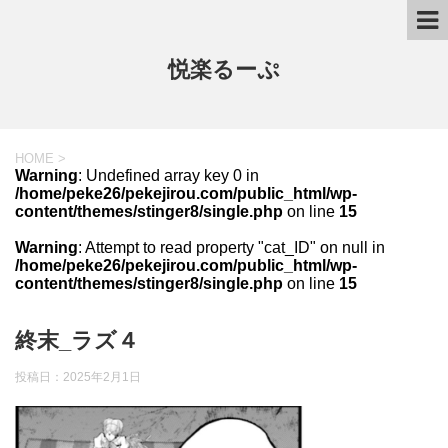
悦楽るーぷ
HOME
>
Warning
: Undefined array key 0 in
/home/peke26/pekejirou.com/public_html/wp-
content/themes/stinger8/single.php
on line
15
Warning
: Attempt to read property "cat_ID" on null in
/home/peke26/pekejirou.com/public_html/wp-
content/themes/stinger8/single.php
on line
15
終末_ラズ４
投稿日：
2025年2月1日