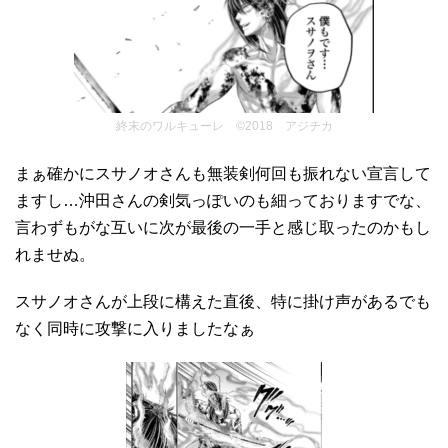
終末のワルキューレ ©2018 アジチカ
まぁ確かにスサノオさんも無装剣何回も振れない宣言して
ますし…沖田さんの剣気っぽいのも細っておりますでな、
言わずもがな互いに次が最後の一手と感じ取ったのかもし
れませぬ。
スサノオさんが上段に構えた直後、特に掛け声があるでも
なく同時に攻撃に入りましたなぁ