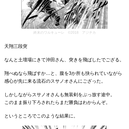
終末のワルキューレ ©2018 アジチカ
天翔三段突
なんと土壇場にきて沖田さん、突きを飛ばしたでござる。
翔べぬなら飛ばすか…と、腹を3か所も抉られていながら
感心が先に来る流石のスサノオさんにござった。
しかしながらスサノオさんも無装剣をぶっ放す途中。
このまま振り下ろされたらまだ勝負はわからんぞ。
というところでこのような結果に。