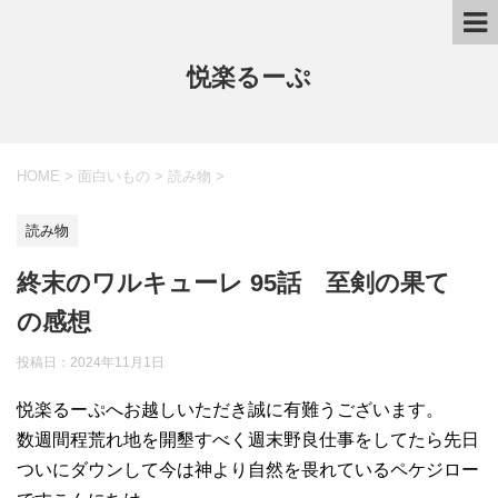
悦楽るーぷ
HOME
>
面白いもの
>
読み物
>
読み物
終末のワルキューレ 95話 至剣の果て
の感想
投稿日：
2024年11月1日
悦楽るーぷへお越しいただき誠に有難うございます。
数週間程荒れ地を開墾すべく週末野良仕事をしてたら先日
ついにダウンして今は神より自然を畏れているペケジロー