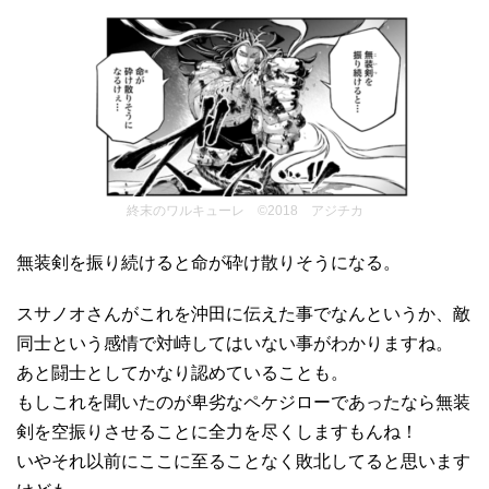
終末のワルキューレ ©2018 アジチカ
無装剣を振り続けると命が砕け散りそうになる。
スサノオさんがこれを沖田に伝えた事でなんというか、敵
同士という感情で対峙してはいない事がわかりますね。
あと闘士としてかなり認めていることも。
もしこれを聞いたのが卑劣なペケジローであったなら無装
剣を空振りさせることに全力を尽くしますもんね！
いやそれ以前にここに至ることなく敗北してると思います