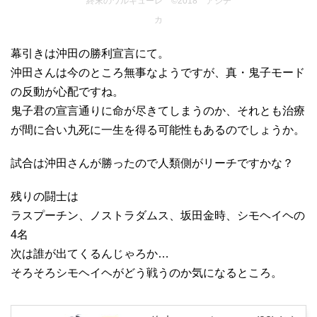
終末のワルキューレ ©2018 アジチ
カ
幕引きは沖田の勝利宣言にて。
沖田さんは今のところ無事なようですが、真・鬼子モード
の反動が心配ですね。
鬼子君の宣言通りに命が尽きてしまうのか、それとも治療
が間に合い九死に一生を得る可能性もあるのでしょうか。
試合は沖田さんが勝ったので人類側がリーチですかな？
残りの闘士は
ラスプーチン、ノストラダムス、坂田金時、シモヘイヘの
4名
次は誰が出てくるんじゃろか…
そろそろシモヘイヘがどう戦うのか気になるところ。