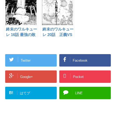
終末のワルキュー
終末のワルキュー
レ 16話 最強の敗
レ 20話 正義VS
者 の感想
悪 の感想
Twitter
Facebook
Google+
Pocket
B!
はてブ
LINE