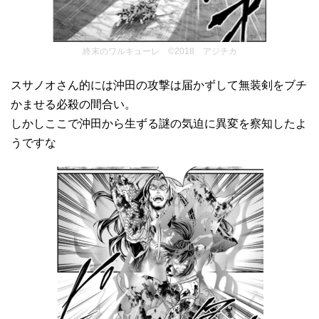
終末のワルキューレ ©2018 アジチカ
スサノオさん的には沖田の攻撃は届かずして無装剣をブチ
かませる必殺の間合い。
しかしここで沖田から生ずる謎の気迫に異変を察知したよ
うですな