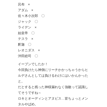
呂布 ×
アダム ×
佐々木小次郎 〇
ジャック 〇
ライデン ×
始皇帝 〇
テスラ ×
釈迦 〇
レオニダス ×
沖田総司 〇
イーブンでしたか！
今回負けたら神側にリーチかかっちゃうからヒ
ルデさんとしては負けるわけにはいかんかった
と。
だとすると残った神様漏れなく強敵って認識し
てそうですね～
ロキとオーディンとアヌビス…皆ちょっとメン
タルやばめ。