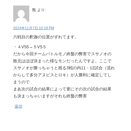
瓶
より:
2024年11月7日 10:19 PM
六戦目の釈迦の位置がずれてます。
・４VS5→５VS５
だから今回チームバトルモノ終盤の弊害でスサノオの
敗北はほぼ決まった様なモンだったんですよ。ここで
スサノオが勝っちゃうと残る3戦の内11・12試合（流れ
からして多分アヌビスとロキ）が人勝利に確定してし
まうので
まあ次の試合の結果によって更にその次の試合の結果
も決まっちゃいますがそれも終盤の弊害
返信