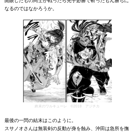
開眼したもの同士が戦ったら先手必勝で斬ったもん勝ちに
なるのではなかろうか。
終末のワルキューレ ©2018 アジチカ
最後の一閃の結末はこのように。
スサノオさんは無装剣の反動が身を蝕み、沖田は急所を撫