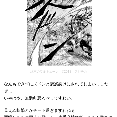
終末のワルキューレ ©2018 アジチカ
なんもできずにズドンと袈裟懸けにされてしまいました
ぜ…
いやはや、無装剣恐るべしですわい。
見えぬ斬撃とかチート過ぎますわねぇ