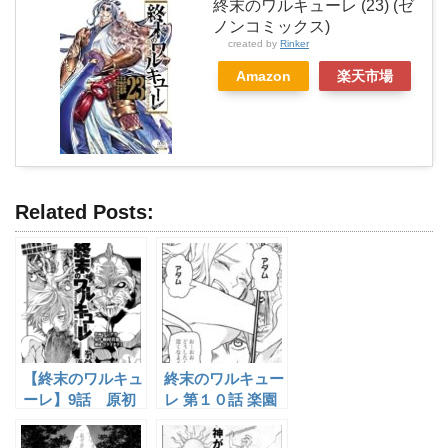
終末のワルキューレ (23) (ゼ
ノンコミックス)
created by
Rinker
Amazon
楽天市場
Related Posts:
【終末のワルキュ
終末のワルキュー
ーレ】9話 原初
レ 第１０話 楽園
人類の双眸 感想
追放の感想