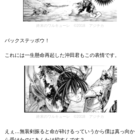
終末のワルキューレ ©2018 アジチカ
バックステッポウ！
これには一生懸命再起した沖田君もこの表情です。
終末のワルキューレ ©2018 アジチカ
えぇ…無装剣振ると命が砕けるっていうから僕は真っ向か
ら受けたのにあんたは躱すんです？