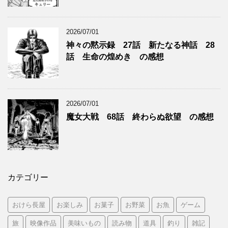
2026/07/01
神々の黙示録 27話 新たなる神話 28
話 生命の煌めき の感想
2026/07/01
魔女大戦 68話 終わらぬ欲望 の感想
カテゴリー
おけら長屋
お楽しみ
お菓子
お野菜
お魚
ゲーム
旅
映像作品
美味いもの
読み物
道具
釣り
雑記