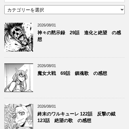
カ
テ
ゴ
2026/08/01
リ
ー
神々の黙示録 29話 進化と絶望 の感
想
2026/08/01
魔女大戦 69話 鎮魂歌 の感想
2026/08/01
終末のワルキューレ 122話 反撃の鉞
123話 絶望の歌 の感想