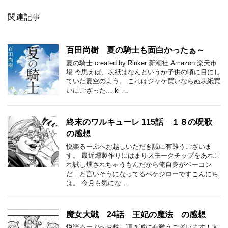
関連記事
百田尚樹 夏の騎士も面白かったぁ～
夏の騎士 created by Rinker 新潮社 Amazon 楽天市
場 今思えば、表紙はなんというか子供の頃に目にし
ていた夏空のよう。 これはジャケ買いならぬ表紙買
いにござった… ki …
終末のワルキューレ 115話 １８の呪歌
の感想
悦楽るーぷへお越しいただき誠に有難うございま
す。 最近燻製作りにはまりスモークチップをあれこ
れ試し燻されちゃうもんだから俺自身がベーコン
だ…と言いそうになってるペケジローですこんにち
は。 今月も気にな …
魔女大戦 24話 王妃の魔法 の感想
悦楽るーぷへお越し頂き誠に有難うございます！太