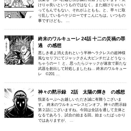
けりゃ良いというものではなく、また細けりゃいい
ってもんでもない、それがふともも。と、早々に取
り乱しているペケジローですこんにちは。いつもの
事ですけども。 …
終末のワルキューレ 24話 十二の災禍の罪
過 の感想
悪しき者よ消え去れという半神ヘラクレスの超神様
風なセリフにてジャックさん大ピンチだよどうなっ
ちゃうのー！ と、思ったらジャックが速攻で新たな
武器を創出して対処しましたね… 終末のワルキュー
レ ©201 …
神々の黙示録 2話 太陽の輝き の感想
悦楽るーぷへお越しいただき誠に有難うございま
す。 終末のワルキューレスピンオフ、神々の黙示録
第２話にございますね。今回は全話を通して主体と
なるであろう、試合の始まる回。始まったばっかり
ではありますが、 …