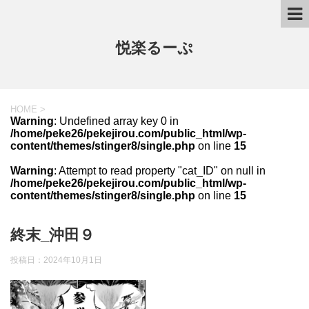
悦楽るーぷ
HOME
>
Warning
: Undefined array key 0 in
/home/peke26/pekejirou.com/public_html/wp-
content/themes/stinger8/single.php
on line
15
Warning
: Attempt to read property "cat_ID" on null in
/home/peke26/pekejirou.com/public_html/wp-
content/themes/stinger8/single.php
on line
15
終末_沖田９
投稿日：
2024年10月1日