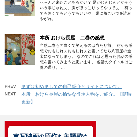
ぃ～んと来たことあるかい？ 足がじんじんとかそう
いう事じゃねぇ、胸がほっこりってやつでぇ… 有っ
ても無くてもどうでもいいや、兎に角こいつを読み
やがれ。 …
本所 おけら長屋 二巻の感想
当然二巻も面白くて笑えるのは当たり前、 だから感
想でおもしれぇおもしれぇと書いてたら八百屋の金
太になってしまう。 なのでこれはと思ったお話の感
想を書いてみようと思います。 各話のタイトルはご
覧の通り。 …
PREV
まずは初めましての自己紹介とサイトについて。
NEXT
本所 おけら長屋の愉快な登場人物をご紹介。【随時
更新】