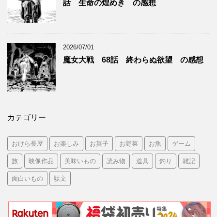
話 生命の煌めき の感想
2026/07/01
魔女大戦 68話 終わらぬ欲望 の感想
カテゴリー
おけら長屋
お楽しみ
お菓子
お野菜
お魚
ゲーム
旅
映像作品
美味いもの
読み物
道具
釣り
雑記
面白いもの
駄文