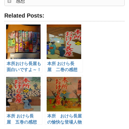
感想
Related Posts:
本所おけら長屋も
本所 おけら長
面白いですよ～！
屋 二巻の感想
本所 おけら長
本所 おけら長屋
屋 五巻の感想
の愉快な登場人物
をご紹介。【随時