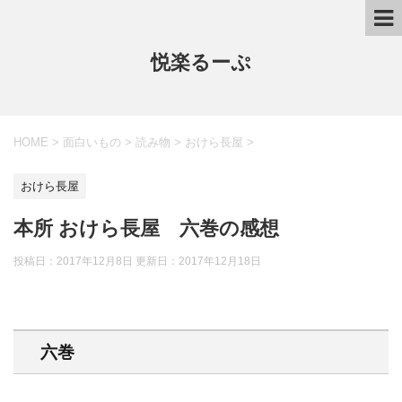
悦楽るーぷ
HOME
>
面白いもの
>
読み物
>
おけら長屋
>
おけら長屋
本所 おけら長屋 六巻の感想
投稿日：2017年12月8日 更新日：
2017年12月18日
六巻