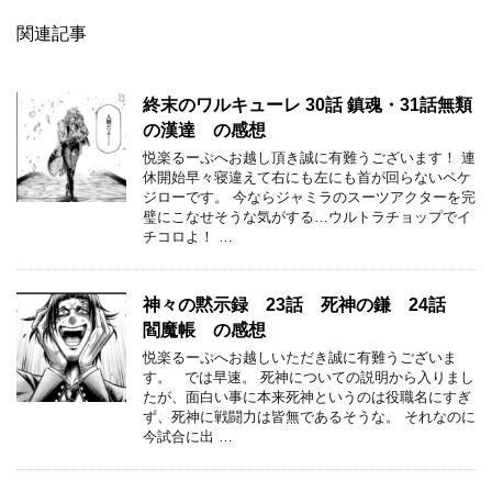
関連記事
終末のワルキューレ 30話 鎮魂・31話無類
の漢達 の感想
悦楽るーぷへお越し頂き誠に有難うございます！ 連
休開始早々寝違えて右にも左にも首が回らないペケ
ジローです。 今ならジャミラのスーツアクターを完
璧にこなせそうな気がする…ウルトラチョップでイ
チコロよ！ …
神々の黙示録 23話 死神の鎌 24話
閻魔帳 の感想
悦楽るーぷへお越しいただき誠に有難うございま
す。 では早速。 死神についての説明から入りまし
たが、面白い事に本来死神というのは役職名にすぎ
ず、死神に戦闘力は皆無であるそうな。 それなのに
今試合に出 …