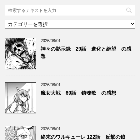
カ
テ
ゴ
2026/08/01
リ
ー
神々の黙示録 29話 進化と絶望 の感
想
2026/08/01
魔女大戦 69話 鎮魂歌 の感想
2026/08/01
終末のワルキューレ 122話 反撃の鉞