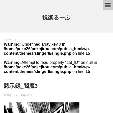
悦楽るーぷ
HOME
>
Warning
: Undefined array key 0 in
/home/peke26/pekejirou.com/public_html/wp-
content/themes/stinger8/single.php
on line
15
Warning
: Attempt to read property "cat_ID" on null in
/home/peke26/pekejirou.com/public_html/wp-
content/themes/stinger8/single.php
on line
15
黙示録_閻魔3
投稿日：
2026年5月1日