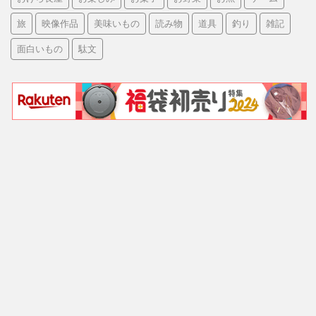
旅
映像作品
美味いもの
読み物
道具
釣り
雑記
面白いもの
駄文