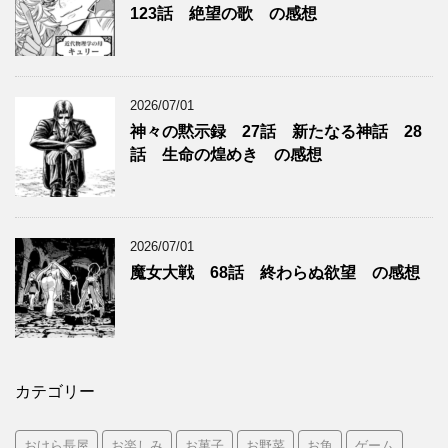
123話 絶望の歌 の感想
2026/07/01
神々の黙示録 27話 新たなる神話 28
話 生命の煌めき の感想
2026/07/01
魔女大戦 68話 終わらぬ欲望 の感想
カテゴリー
おけら長屋
お楽しみ
お菓子
お野菜
お魚
ゲーム