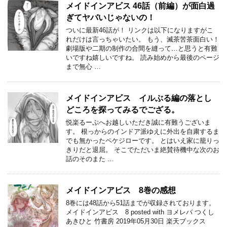
メイドインアビス 46話（前編）が面白過
ぎてヤバいじゃないの！
ついに最新46話が！ リンクは以下になりますがこ
れだけは言っちゃいたい。 もう、滅茶苦茶面白い！
劇場版や二期の制作の合間を縫って…と思うと有難
いですね嬉しいですね。 読み始めから最後のページ
まで無心 …
メイドインアビス イルぶる編の落とし
どころを探ってみるでござる。
悦楽るーぷへお越しいただき誠に有難うございま
す。 根っからのインドア派ゆえに外出を自粛するま
でも無かったペケジローです。 とはいえ家に籠りっ
きりだと退屈。 そこでただいま絶賛待機中な次のお
話のそのまた …
メイドインアビス 8巻の感想
8巻には48話から51話までが収録されております。
メイドインアビス 8 posted with ヨメレバ つくし
あきひと 竹書房 2019年05月30日 楽天ブックス