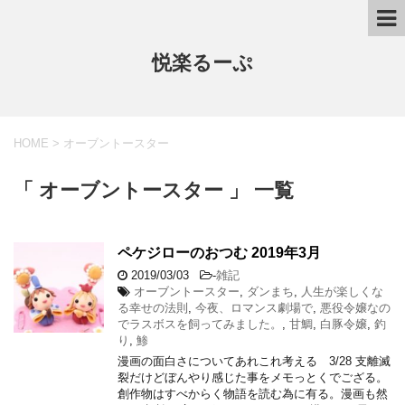
悦楽るーぷ
HOME
>
オーブントースター
「 オーブントースター 」 一覧
ペケジローのおつむ 2019年3月
2019/03/03
-
雑記
オーブントースター
,
ダンまち
,
人生が楽しくな
る幸せの法則
,
今夜、ロマンス劇場で
,
悪役令嬢なの
でラスボスを飼ってみました。
,
甘鯛
,
白豚令嬢
,
釣
り
,
鯵
漫画の面白さについてあれこれ考える 3/28 支離滅
裂だけどぼんやり感じた事をメモっとくでござる。
創作物はすべからく物語を読む為に有る。漫画も然