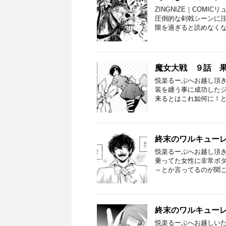
ZINGNIZE｜COM
圧倒的な剣戟シーンに注
限を過ぎると読めなくな
魔女大戦 ９話 
悦楽るーぷへお越し頂き
装を纏う事に成功したジ
来るとはこれ如何に！と
終末のワルキューレ 
悦楽るーぷへお越し頂
乗ってた女性に非常ボタ
～とか言ってるのが聞こ
終末のワルキューレ
悦楽るーぷへお越しい