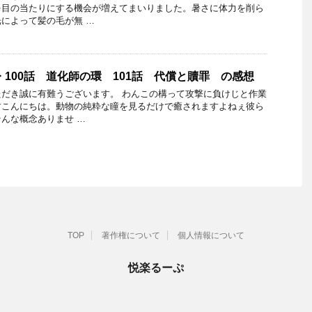
を目の当たりにする機会が増えてまいりました。暑さに体力を削ら
によって髪の毛が無 …
 100話 道化師の環 101話 代償と贖罪 の感想
だき誠に有難うございます。 わんこの構って攻撃に負けじと作業
すこんにちは。動物の純粋な瞳を見るだけで癒されますよねぇ彼ら
んな概念ありませ …
TOP
著作権について
個人情報について
悦楽るーぷ