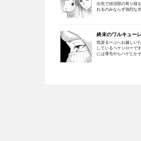
出先で頭頂部の有り様
れるのみならず強烈な光
終末のワルキューレ
悦楽るーぷへお越しいた
しているペケジローで
には薄毛やらハゲとかそ