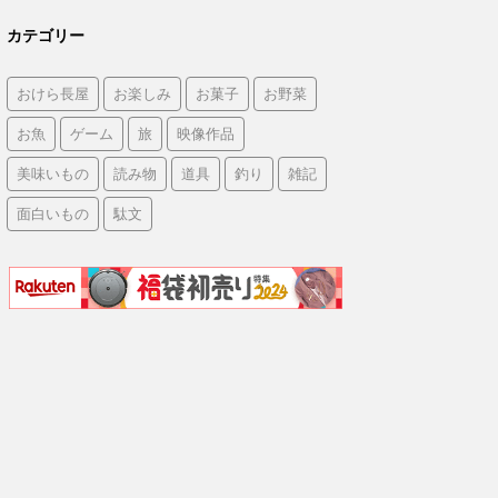
カテゴリー
おけら長屋
お楽しみ
お菓子
お野菜
お魚
ゲーム
旅
映像作品
美味いもの
読み物
道具
釣り
雑記
面白いもの
駄文