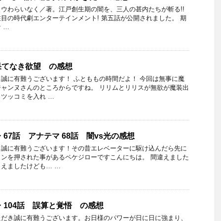
ICリュウわらいなく／著。江戸創生期の闇を、三人の甚内たちが斬る!!
目の時代劇エンターテインメント! 第五話が公開されました。 期
 …
果てなき欲望 の感想
誠に有難うございます！ ふとももの時間だよ！ 今回は無事に魔
ャンヌさんのところからですね。 リリムとリリスが無欲が魔装出
ツッコミを入れ …
67話 アナテマ 68話 闇vs光の感想
き誠に有難うございます！その昔エレベーターに駆け込んだら先に
ンを押された事があるペケジローですこんにちは。 間違えました
えましたけども… …
 104話 誤算と覚悟 の感想
ただき誠に有難うございます。お日様のパワーが日に日に強まり、