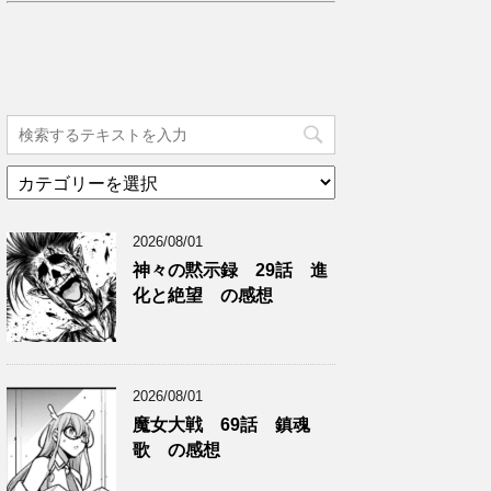
カ
テ
ゴ
2026/08/01
リ
ー
神々の黙示録 29話 進
化と絶望 の感想
2026/08/01
魔女大戦 69話 鎮魂
歌 の感想