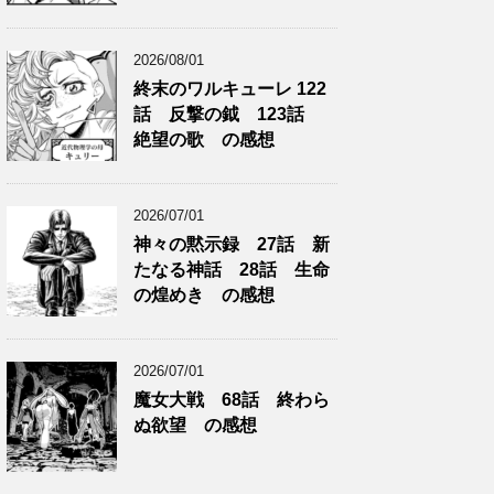
2026/08/01
終末のワルキューレ 122
話 反撃の鉞 123話
絶望の歌 の感想
2026/07/01
神々の黙示録 27話 新
たなる神話 28話 生命
の煌めき の感想
2026/07/01
魔女大戦 68話 終わら
ぬ欲望 の感想