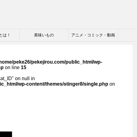
とは！
美味いもの
アニメ・コミック・動画
/home/peke26/pekejirou.com/public_html/wp-
hp
on line
15
cat_ID" on null in
ic_html/wp-content/themes/stinger8/single.php
on