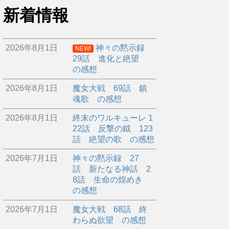
新着情報
2026年8月1日
神々の黙示録
NEW!
29話 進化と絶望
の感想
2026年8月1日
魔女大戦 69話 鎮
魂歌 の感想
2026年8月1日
終末のワルキューレ 1
22話 反撃の鉞 123
話 絶望の歌 の感想
2026年7月1日
神々の黙示録 27
話 新たなる神話 2
8話 生命の煌めき
の感想
2026年7月1日
魔女大戦 68話 終
わらぬ欲望 の感想