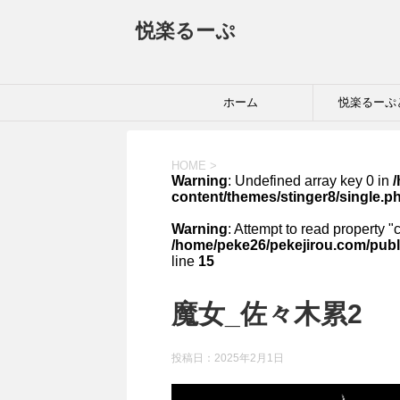
悦楽るーぷ
ホーム
悦楽るーぷ
HOME
>
Warning
: Undefined array key 0 in
content/themes/stinger8/single.p
Warning
: Attempt to read property "
/home/peke26/pekejirou.com/publ
line
15
魔女_佐々木累2
投稿日：
2025年2月1日