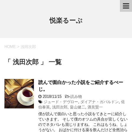
悦楽るーぷ
HOME
>
浅田次郎
「 浅田次郎 」 一覧
読んで面白かった小説をご紹介するぺー
じ。
2018/11/15
-
読み物
ジュード・デヴロー
,
ダイアナ・ガバルドン
,
佐
伯泰英
,
浅田次郎
,
畠山健二
,
酒見賢一
僕が読んで面白いと思った小説をてきとーに紹介し
ていきます。 そして僕のオツムの具合が宜しくない
のでネタバレも混じりますね。 これはもうね、しょ
うがない。 おばかに付ける薬を飲んだけど全然治ら