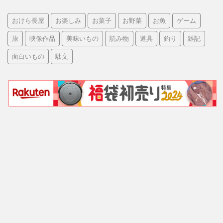
おけら長屋
お楽しみ
お菓子
お野菜
お魚
ゲーム
旅
映像作品
美味いもの
読み物
道具
釣り
雑記
面白いもの
駄文