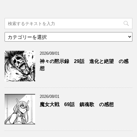
カ
テ
ゴ
2026/08/01
リ
ー
神々の黙示録 29話 進化と絶望 の感
想
2026/08/01
魔女大戦 69話 鎮魂歌 の感想