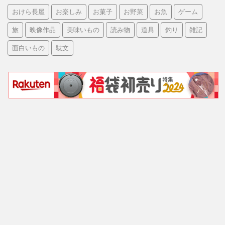
おけら長屋
お楽しみ
お菓子
お野菜
お魚
ゲーム
旅
映像作品
美味いもの
読み物
道具
釣り
雑記
面白いもの
駄文