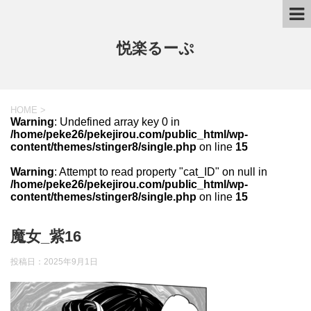
悦楽るーぷ
HOME
>
Warning
: Undefined array key 0 in
/home/peke26/pekejirou.com/public_html/wp-
content/themes/stinger8/single.php
on line
15
Warning
: Attempt to read property "cat_ID" on null in
/home/peke26/pekejirou.com/public_html/wp-
content/themes/stinger8/single.php
on line
15
魔女_紫16
投稿日：
2025年9月1日