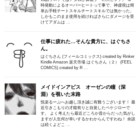
時発動によるオーバーヒートって事で、神虚視は簡
単お手軽チートスキルチートスキルでは無かった。
しかもこのまま使用を続ければさらにダメージを受
けてアダムは …
仕事に疲れた…そんな貴方に、はぐちさ
ん。
はぐちさん (フィールコミックス) created by Rinker
Kindle Amazon 楽天市場 はぐちさん（２） (FEEL
COMICS) created by R …
メイドインアビス オーゼンの瞳（深
淵）を覗いた末路
悦楽るーぷへお越し頂き誠に有難うございます！ 最
近引きこもりの才能有りと自覚したペケジローで
す。 よく考えたら最近どころか昔からだった気がし
ますが人生何が幸いするかわからんですわね！ 余談
は続くよどこ …