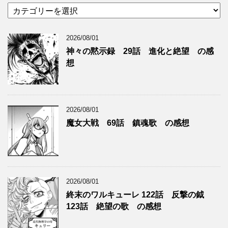
カ
テ
ゴ
2026/08/01
リ
ー
神々の黙示録 29話 進化と絶望 の感
想
2026/08/01
魔女大戦 69話 鎮魂歌 の感想
2026/08/01
終末のワルキューレ 122話 反撃の鉞
123話 絶望の歌 の感想