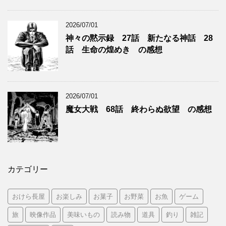
2026/07/01
神々の黙示録 27話 新たなる神話 28
話 生命の煌めき の感想
2026/07/01
魔女大戦 68話 終わらぬ欲望 の感想
カテゴリー
おけら長屋
お楽しみ
お菓子
お野菜
お魚
ゲーム
旅
映像作品
美味いもの
読み物
道具
釣り
雑記