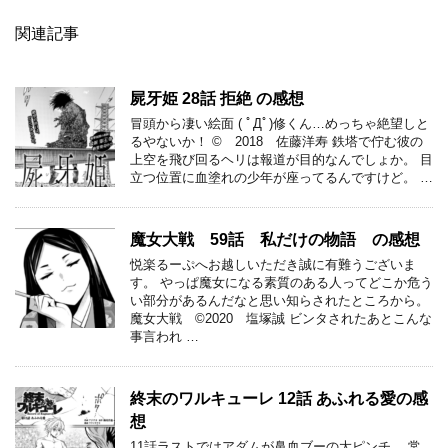
関連記事
屍牙姫 28話 拒絶 の感想
冒頭から凄い絵面 ( ﾟДﾟ)修くん…めっちゃ絶望しと
るやないか！ © 2018 佐藤洋寿 鉄塔で佇む彼の
上空を飛び回るヘリは報道が目的なんでしょか。 目
立つ位置に血塗れの少年が座ってるんですけど。 …
魔女大戦 59話 私だけの物語 の感想
悦楽るーぷへお越しいただき誠に有難うございま
す。 やっぱ魔女になる素質のある人ってどこか危う
い部分があるんだなと思い知らされたところから。
魔女大戦 ©2020 塩塚誠 ビンタされたあとこんな
事言われ …
終末のワルキューレ 12話 あふれる愛の感
想
11話ラストではアダムが鼻血ブーの大ピンチ。 常